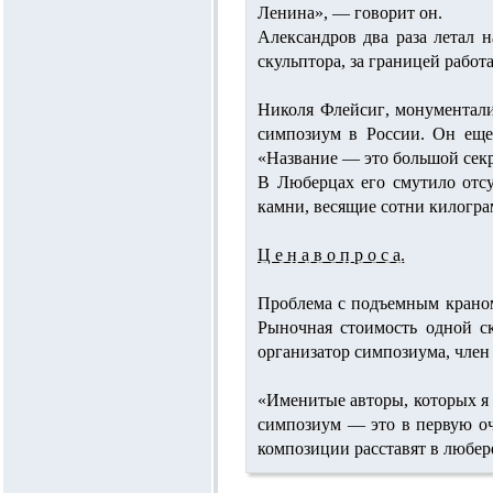
Ленина», — говорит он.
Александров два раза летал 
скульптора, за границей работ
Николя Флейсиг
, монументал
симпозиум в России. Он еще 
«Название — это большой секре
В Люберцах его смутило отсу
камни, весящие сотни килограм
Ц е н а в о п р о с а.
Проблема с подъемным краном 
Рыночная стоимость одной с
организатор симпозиума, член
«
Именитые авторы
, которых 
симпозиум — это в первую оче
композиции расставят в любер