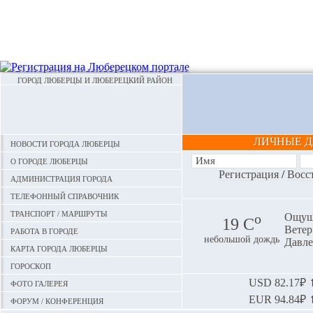
ГОРОД ЛЮБЕРЦЫ И ЛЮБЕРЕЦКИЙ РАЙОН
ЛИЧНЫЕ 
Новости города Люберцы
О городе Люберцы
Регистрация
/
Восс
Администрация города
Телефонный справочник
Транспорт / маршруты
o
Ощуща
19 С
Ветер:
Работа в городе
небольшой дождь
Давле
Карта города Люберцы
Гороскоп
Фото галерея
USD
82.17₽ ⬆
EUR
94.84₽ ⬆
Форум / конференция