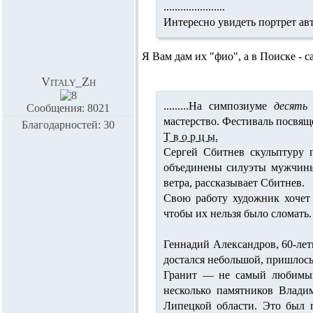
......................
Интересно увидеть портрет авто
Я Вам дам их "фио", а в Поиске - са
Vitaly_Zh
.........На симпозиуме
десять 
Сообщения: 8021
мастерство. Фестиваль посвящ
Благодарностей: 30
Т в о р ц ы.
Сергей Сбитнев
скульптуру п
объединены силуэты мужчины
ветра, рассказывает Сбитнев.
Свою работу художник хочет
чтобы их нельзя было сломать.
Геннадий Александров
, 60-ле
достался небольшой, пришлось
Гранит — не самый любимый 
несколько памятников Влади
Липецкой области. Это был п