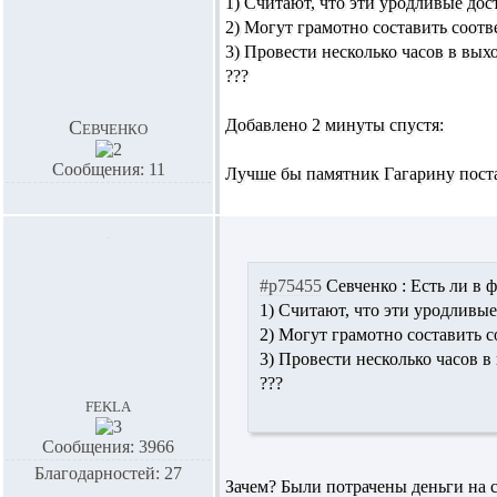
1) Считают, что эти уродливые до
2) Могут грамотно составить соот
3) Провести несколько часов в вых
???
Добавлено 2 минуты спустя:
Севченко
Сообщения: 11
Лучше бы памятник Гагарину пост
#p75455
Севченко :
Есть ли в ф
1) Считают, что эти уродливы
2) Могут грамотно составить 
3) Провести несколько часов в
???
fekla
Сообщения: 3966
Благодарностей: 27
Зачем? Были потрачены деньги на с