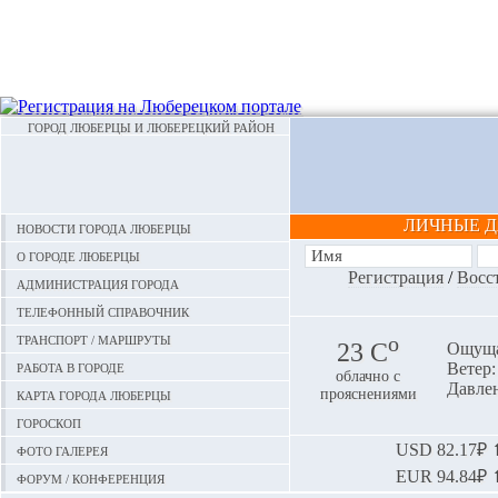
ГОРОД ЛЮБЕРЦЫ И ЛЮБЕРЕЦКИЙ РАЙОН
ЛИЧНЫЕ 
Новости города Люберцы
О городе Люберцы
Регистрация
/
Восс
Администрация города
Телефонный справочник
Транспорт / маршруты
o
23 С
Ощуща
Работа в городе
Ветер:
облачно с
Давлен
Карта города Люберцы
прояснениями
Гороскоп
Фото галерея
USD
82.17₽ ⬆
EUR
94.84₽ ⬆
Форум / конференция