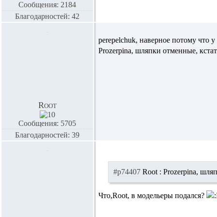
Сообщения: 2184
Благодарностей: 42
perepelchuk,
наверное потому что 
Prozerpina,
шляпки отменные, кстат
Root
Сообщения: 5705
Благодарностей: 39
#p74407
Root :
Prozerpina,
шляп
Что,
Root,
в модельеры подался?