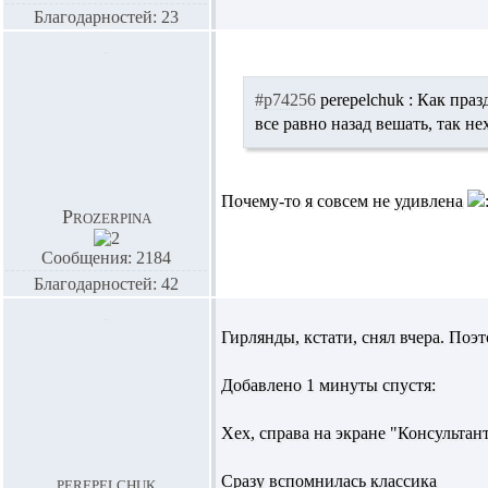
Благодарностей: 23
#p74256
perepelchuk :
Как празд
все равно назад вешать, так не
Почему-то я совсем не удивлена
Prozerpina
Сообщения: 2184
Благодарностей: 42
Гирлянды, кстати, снял вчера. По
Добавлено 1 минуты спустя:
Хех, справа на экране "Консультант:
Сразу вспомнилась классика
perepelchuk