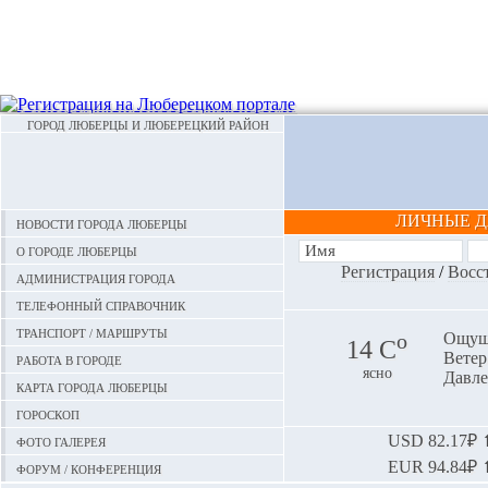
ГОРОД ЛЮБЕРЦЫ И ЛЮБЕРЕЦКИЙ РАЙОН
ЛИЧНЫЕ 
Новости города Люберцы
О городе Люберцы
Регистрация
/
Восс
Администрация города
Телефонный справочник
Транспорт / маршруты
o
Ощуща
14 С
Ветер:
Работа в городе
ясно
Давле
Карта города Люберцы
Гороскоп
Фото галерея
USD
82.17₽ ⬆
EUR
94.84₽ ⬆
Форум / конференция