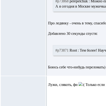
#p73868
perepelchuk :
Можно еще
А я сегодня в Москве мужичка н
Про ледянку - очень в тему, спасиб
Добавлено 30 секунды спустя:
#p73871
Root :
Тем более! Науч
Боюсь себе что-нибудь переломать)
Лужи, слякоть, фи
Только если 