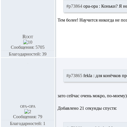
#p73864
opa-opa :
Коньки? Я не
Тем более! Научится никогда не по
Root
Сообщения: 5705
Благодарностей: 39
#p73865
fekla :
для конёчков пр
зато сейчас очень мокро, по-моему)
opa-opa
Добавлено 21 секунды спустя:
Сообщения: 79
Благодарностей: 1