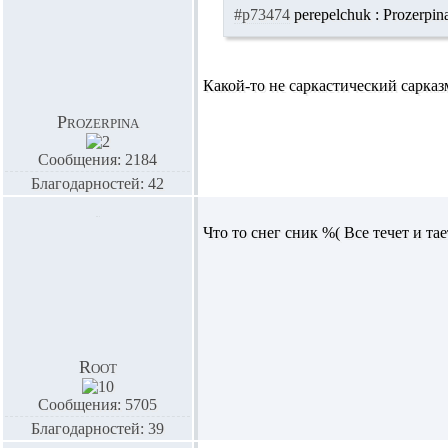
#p73474
perepelchuk :
Prozerpin
Какой-то не саркастический сарказм
Prozerpina
Сообщения: 2184
Благодарностей: 42
Что то снег сник %( Все течет и тает
Root
Сообщения: 5705
Благодарностей: 39