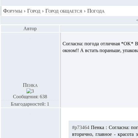
Форумы
›
Город
›
Город общается
›
Погода
Автор
Согласна: погода отличная *OK* В к
окном!! А встать пораньше, упакова
Пенка
Сообщения: 638
Благодарностей: 1
#p73464
Пенка :
Согласна: пог
вторично, главное - красота 