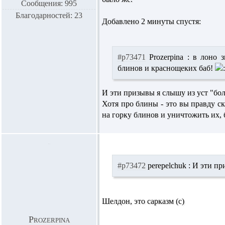
Сообщения: 995
Благодарностей: 23
Добавлено 2 минуты спустя:
#p73471
Prozerpina :
в лоно з
блинов и краснощеких баб!
И эти призывы я слышу из уст "бо
Хотя про блины - это вы правду с
на горку блинов и уничтожить их, 
#p73472
perepelchuk :
И эти при
Шелдон, это сарказм (с)
Prozerpina