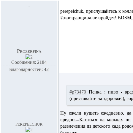
perepelchuk,
прислушайтесь к колл
Иностранщина не пройдет! BDSM, 
Prozerpina
Сообщения: 2184
Благодарностей: 42
#p73470
Пенка :
пиво - вред
(приставайте на здоровье!), г
Ну ежели кушать ежедневно, да 
вредно....Кататься на коньках н
perepelchuk
развлечения из детского сада родом
было же.