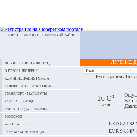
ГОРОД ЛЮБЕРЦЫ И ЛЮБЕРЕЦКИЙ РАЙОН
ЛИЧНЫЕ 
Новости города Люберцы
О городе Люберцы
Регистрация
/
Восс
Администрация города
Телефонный справочник
Транспорт / маршруты
o
Ощуща
16 С
Ветер:
Работа в городе
ясно
Давле
Карта города Люберцы
Гороскоп
Фото галерея
USD
82.17₽ ⬆
EUR
94.84₽ ⬆
Форум / конференция