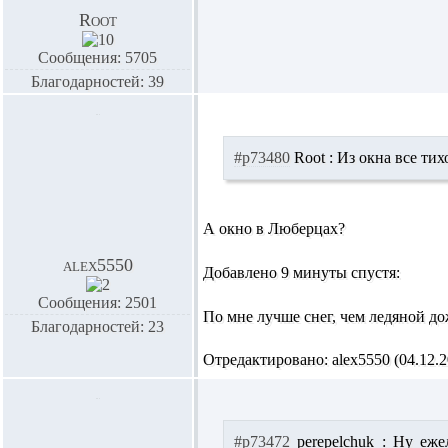
Root
Сообщения: 5705
Благодарностей: 39
#p73480
Root :
Из окна все тих
А окно в Люберцах?
alex5550
Добавлено 9 минуты спустя:
Сообщения: 2501
По мне лучше снег, чем ледяной д
Благодарностей: 23
Отредактировано: alex5550 (04.12.20
#p73472
perepelchuk :
Ну ежел