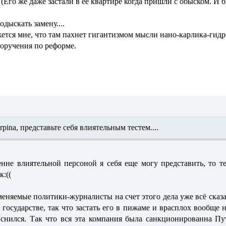
. (Его же даже застали в её квартире когда пришли с обыском. И б
одыскать замену....
ется мне, что там пахнет гигантизмом мысли нано-карлика-гидр
оручения по реформе.
rpina,
представьте себя влиятельным тестем....
енне влиятельной персоной я себя еще могу представить, то т
к:((
вменяемые политики-журналисты на счет этого дела уже всё ска
 государстве, так что застать его в пижаме и врасплох вообще
снился. Так что вся эта компания была санкционированна Пу