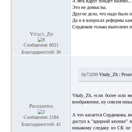
А зять вдруг пойдёт налево..
Это не домыслы.
Другое дело, что надо было п
Да и в вопросах реформы каж
Сердюков только выполнял п
Vitaly_Zh
Сообщения: 8021
Благодарностей: 30
#p73209
Vitaly_Zh :
Proze
Vitaly_Zh,
если более или м
воображение, ну совсем ника
Prozerpina
А что касается Сердюкова, 
Сообщения: 2184
доступ к "ядерной кнопке" в
Благодарностей: 42
никакому следаку из СК не 