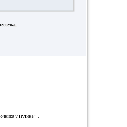
естечка.
очника у Путина"...