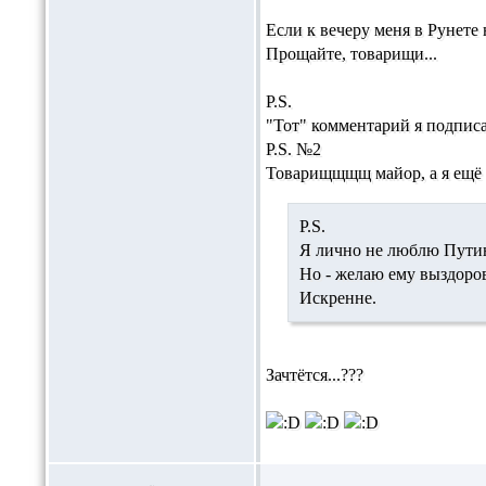
Если к вечеру меня в Рунете 
Прощайте, товарищи...
P.S.
"Тот" комментарий я подпис
P.S. №2
Товарищщщщ майор, а я ещё 
P.S.
Я лично не люблю Путина
Но - желаю ему выздоров
Искренне.
Зачтётся...???