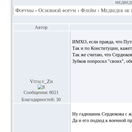
МЕДВЕДЕ
Форумы
›
Основной форум
›
Флейм
›
Медведев не 
Автор
ИМХО, если правда, что Пути
Так и по Конституции, кажет
Так же считаю, что Сердюков
Зубков попросил "своих", об
Vitaly_Zh
Сообщения: 8021
Благодарностей: 30
Ну гадюшник Сердюкова с жи
Да и его подход к военной п