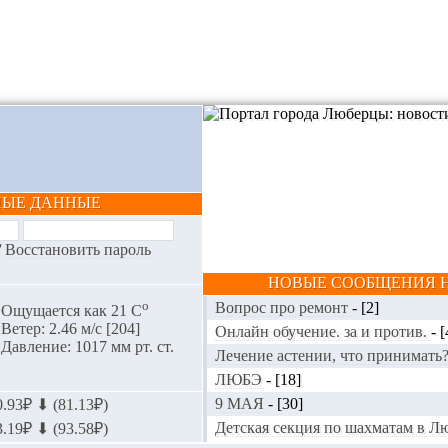
НЫЕ ДАННЫЕ
/
Восстановить пароль
НОВЫЕ СООБЩЕНИЯ Н
o
Вопрос про ремонт
-
[2]
Ощущается как 21 С
Ветер: 2.46 м/с [204]
Онлайн обучение. за и против.
-
[
Давление: 1017 мм рт. ст.
Лечение астении, что принимать
ЛЮБЭ
-
[18]
9 МАЯ
-
[30]
.93₽ ⬇ (81.13₽)
Детская секция по шахматам в 
.19₽ ⬇ (93.58₽)