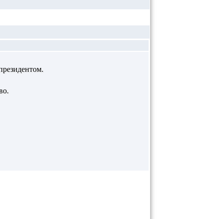
 президентом.
во.