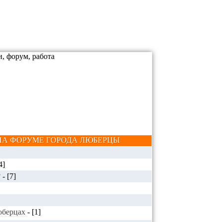
А ФОРУМЕ ГОРОДА ЛЮБЕРЦЫ
4]
?
-
[7]
Люберцах
-
[1]