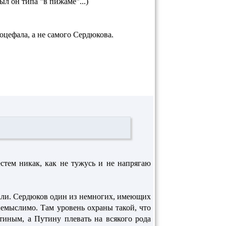
ыл он типа "в пижаме"...)
оцефала, а не самого Сердюкова.
естем никак, как не тужусь и не напрягаю
зали. Сердюков один из немногих, имеющих
 немыслимо. Там уровень охраны такой, что
тиным, а Путину плевать на всякого рода