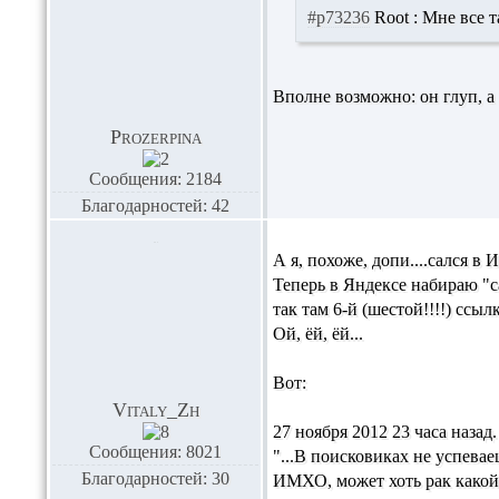
#p73236
Root :
Мне все т
Вполне возможно: он глуп, а
Prozerpina
Сообщения: 2184
Благодарностей: 42
А я, похоже, допи....сался в 
Теперь в Яндексе набираю "с
так там 6-й (шестой!!!!) ссы
Ой, ёй, ёй...
Вот:
Vitaly_Zh
27 ноября 2012 23 часа назад.
Сообщения: 8021
"...В поисковиках не успевае
Благодарностей: 30
ИМХО, может хоть рак какой 