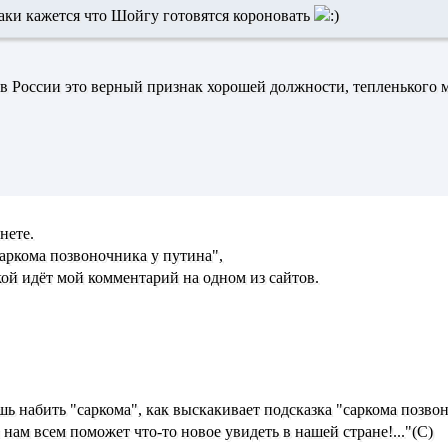
аки кажется что Шойгу готовятся короновать
 в России это верный признак хорошей должности, тепленького м
Инете.
аркома позвоночника у путина",
лкой идёт мой комментарий на одном из сайтов.
шь набить "саркома", как выскакивает подсказка "саркома позвон
нам всем поможет что-то новое увидеть в нашей стране!..."(С)