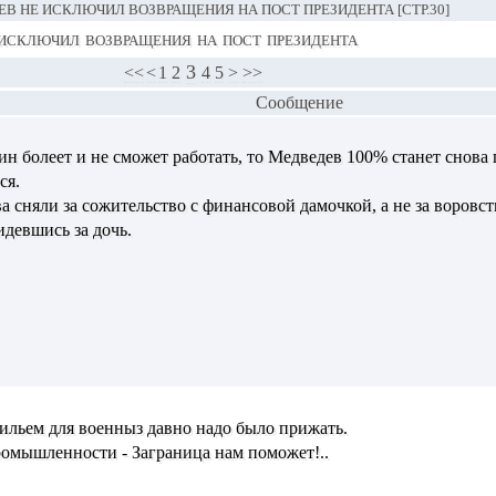
В НЕ ИСКЛЮЧИЛ ВОЗВРАЩЕНИЯ НА ПОСТ ПРЕЗИДЕНТА [СТР.30]
исключил возвращения на пост президента
3
<<
<
1
2
4
5
>
>>
Сообщение
н болеет и не сможет работать, то Медведев 100% станет снова
ся.
а сняли за сожительство с финансовой дамочкой, а не за воровст
идевшись за дочь.
льем для военныз давно надо было прижать.
ромышленности - Заграница нам поможет!..