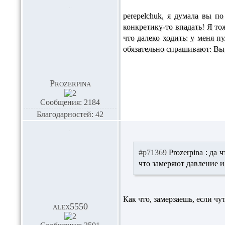
perepelchuk,
я думала вы по
конкретику-то впадать! Я т
что далеко ходить: у меня п
обязательно спрашивают: Вы с
Prozerpina
Сообщения: 2184
Благодарностей: 42
#p71369
Prozerpina :
да ч
что замеряют давление и
Как что, замерзаешь, если чу
alex5550