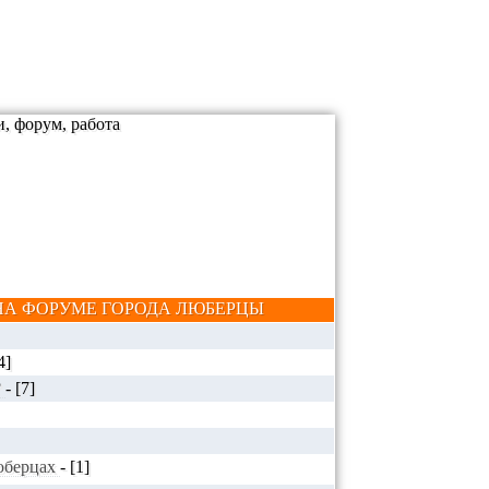
А ФОРУМЕ ГОРОДА ЛЮБЕРЦЫ
4]
?
-
[7]
Люберцах
-
[1]