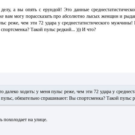
 делу, а вы опять с ерундой! Это данные среднестатистичес
оже вам могу порассказать про абсолютно лысых женщин и рыд
ульс реже, чем эти 72 удара у среднестатистического мужчины! 
портсменка? Такой пульс редкий... ))) И что?
то далеко ходить: у меня пульс реже, чем эти 72 удара у средне
 пульс, обязательно спрашивают: Вы спортсменка? Такой пульс ред
ть похолодает на улице.