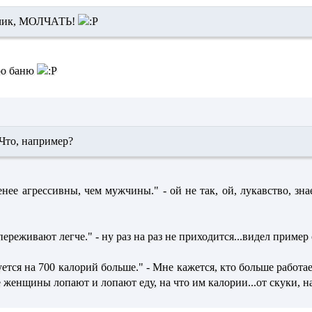
чик, МОЛЧАТЬ!
про баню
Что, например?
ее агрессивны, чем мужчины." - ой не так, ой, лукавство, зна
реживают легче." - ну раз на раз не приходится...видел пример
тся на 700 калорий больше." - Мне кажется, кто больше работае
 женщины лопают и лопают еду, на что им калории...от скуки, 