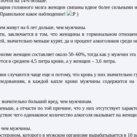
 почти на 14% больше.
шария головного мозга женщин связаны вдвое более сильными 
(Правильное какое наблюдение!
)
м живут на 6 лет дольше, чем мужчины.
ти, заключается в том, что женщины в гормональном отношени
, значительно меньше курят, да и процент алкоголиков среди н
низме женщин составляет около 50–60%, тогда как у мужчин эта
ся в среднем 4,5 литра крови, а у женщин – 3,6 литра.
н случаются чаще еще и потому, что кровь у них значительно г
ледованиям, в каждой капле крови мужчины содержится на 
значительно больший вред, чем мужчинам.
меньше, а отчасти по той причине, что у них отсутствует хара
дствие чего одинаковое количество алкоголя оказывает на женщи
 чем мужчины.
остероном, которого в мужском организме вырабатывается в 10 р