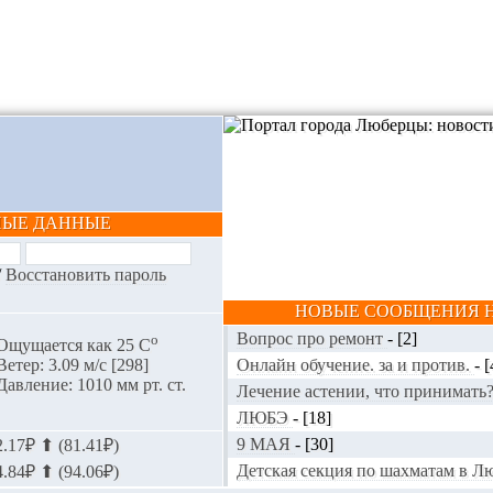
НЫЕ ДАННЫЕ
/
Восстановить пароль
НОВЫЕ СООБЩЕНИЯ Н
Вопрос про ремонт
-
[2]
o
Ощущается как 25 С
Онлайн обучение. за и против.
-
[
Ветер: 3.09 м/с [298]
Давление: 1010 мм рт. ст.
Лечение астении, что принимать
ЛЮБЭ
-
[18]
9 МАЯ
-
[30]
.17₽ ⬆ (81.41₽)
Детская секция по шахматам в 
.84₽ ⬆ (94.06₽)