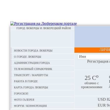
ГОРОД ЛЮБЕРЦЫ И ЛЮБЕРЕЦКИЙ РАЙОН
ЛИЧ
Новости города Люберцы
О городе Люберцы
Регистрация
Администрация города
Телефонный справочник
Транспорт / маршруты
o
25 С
Работа в городе
облачно с
Карта города Люберцы
прояснениями
Гороскоп
Фото галерея
USD
82
EUR
94
Форум / конференция