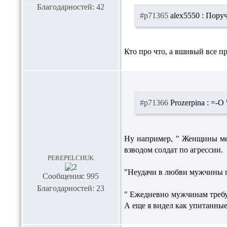
Благодарностей: 42
#p71365
alex5550 :
Пору
Кто про что, а вшивый все 
#p71366
Prozerpina :
=-O 
Ну например, " Женщины мен
взводом солдат по агрессии.
perepelchuk
"Неудачи в любви мужчины пе
Сообщения: 995
Благодарностей: 23
" Ежедневно мужчинам требуе
А еще я видел как упитанные