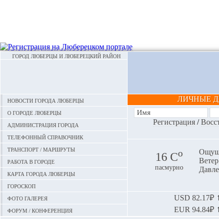
ГОРОД ЛЮБЕРЦЫ И ЛЮБЕРЕЦКИЙ РАЙОН
ЛИЧНЫЕ 
Новости города Люберцы
О городе Люберцы
Регистрация
/
Восс
Администрация города
Телефонный справочник
Транспорт / маршруты
o
Ощуща
16 С
Ветер:
Работа в городе
пасмурно
Давле
Карта города Люберцы
Гороскоп
Фото галерея
USD
82.17₽ ⬆
EUR
94.84₽ ⬆
Форум / конференция