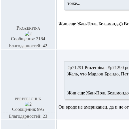
тоже...
Жив еще Жан-Поль Бельмондо)) Вс
Prozerpina
Сообщения: 2184
Благодарностей: 42
#p71291
Prozerpina :
#p71290
pe
Жаль, что Марлон Брандо, Пат
Жив еще Жан-Поль Бельмондо)
perepelchuk
Он вроде не американец, да и не отн
Сообщения: 995
Благодарностей: 23