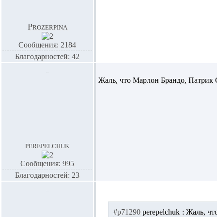
Prozerpina
Сообщения: 2184
Благодарностей: 42
Жаль, что Марлон Брандо, Патрик С
perepelchuk
Сообщения: 995
Благодарностей: 23
#p71290
perepelchuk :
Жаль, что