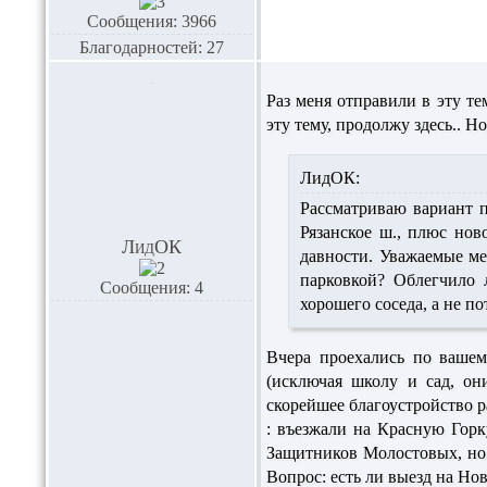
Сообщения: 3966
Благодарностей: 27
Раз меня отправили в эту те
эту тему, продолжу здесь.. Н
ЛидОК:
Рассматриваю вариант п
Рязанское ш., плюс но
ЛидОК
давности. Уважаемые ме
парковкой? Облегчило
Сообщения: 4
хорошего соседа, а не п
Вчера проехались по вашему
(исключая школу и сад, он
скорейшее благоустройство 
: въезжали на Красную Горк
Защитников Молостовых, но 
Вопрос: есть ли выезд на Но