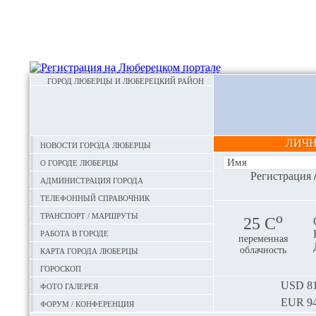
ГОРОД ЛЮБЕРЦЫ И ЛЮБЕРЕЦКИЙ РАЙОН
ЛИЧ
Новости города Люберцы
О городе Люберцы
Регистрация
Администрация города
Телефонный справочник
Транспорт / маршруты
o
25 С
Работа в городе
переменная
Карта города Люберцы
облачность
Гороскоп
Фото галерея
USD
81
EUR
94
Форум / конференция