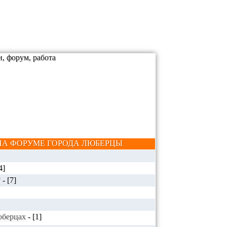
А ФОРУМЕ ГОРОДА ЛЮБЕРЦЫ
4]
?
-
[7]
Люберцах
-
[1]