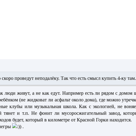
скоро проведут неподалёку. Так что есть смысл купить 4-ку там.
ак люди живут, а не как едут. Например есть ли рядом с домом ш
 ребёнком (не жидковат ли асфальт около дома), где можно утречк
ные клубы или музыкальная школа. Как с экологией, не воняе
 тянет и т.п. Не фонит ли мусоросжигательный завод, котор
одов будет, который в километре от Красной Горки находится.
 негры
.