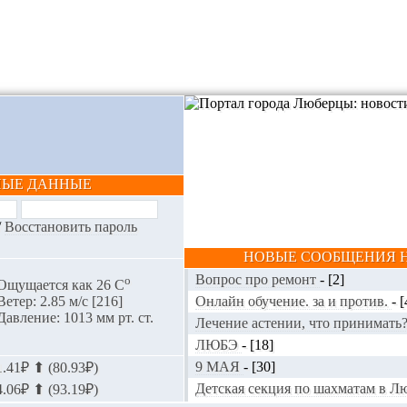
НЫЕ ДАННЫЕ
/
Восстановить пароль
НОВЫЕ СООБЩЕНИЯ Н
Вопрос про ремонт
-
[2]
o
Ощущается как 26 С
Онлайн обучение. за и против.
-
[
Ветер: 2.85 м/с [216]
Давление: 1013 мм рт. ст.
Лечение астении, что принимать
ЛЮБЭ
-
[18]
9 МАЯ
-
[30]
.41₽ ⬆ (80.93₽)
Детская секция по шахматам в 
.06₽ ⬆ (93.19₽)