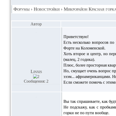
Форумы
›
Новостройки
›
Микрорайон Красная горк
Автор
Приветствую!
Есть несколько вопросов по
Форте на Коломенской.
Хоть второе и центр, но пе
(малец, 2 годика).
Плюс, более просторная кварт
Но, смущает очень вопрос про
Linxis
эээм... афроамериканцами. Н
Сообщения: 2
Если сможете помочь с этими
Вы так спрашиваете, как будт
Не подскажу, как с пробкам
горки не по пути вообще.