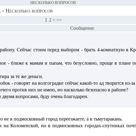
НЕСКОЛЬКО ВОПРОСОВ
а
›
Несколько вопросов
1
2
>
>>
Сообщение
 району. Сейчас стоим перед выбором - брать 4-комнатную в К
рвое - ближе к мамам и папам, что безусловно, проще в плане 
ира за те же деньги.
бок - говорят на волгоградке сейчас какой-то ад творится из-за 
ичего против них не имею, но насколько безопасно в районе?
 двумя вопросами, буду очень благодарен.
о не в подмосковный город переезжаете, а в тьмутаракань.
и на Коломенской, но в подмосковных городах-спутниках почт