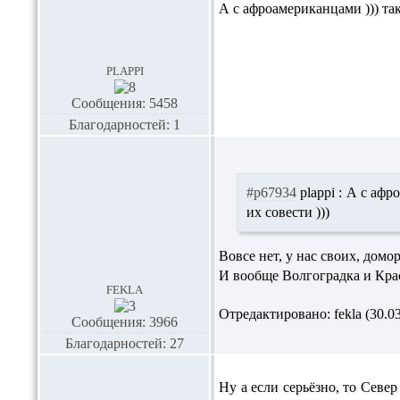
А с афроамериканцами ))) так
plappi
Сообщения: 5458
Благодарностей: 1
#p67934
plappi :
А с афро
их совести )))
Вовсе нет, у нас своих, дом
И вообще Волгоградка и Кра
fekla
Отредактировано: fekla (30.03
Сообщения: 3966
Благодарностей: 27
Ну а если серьёзно, то Севе