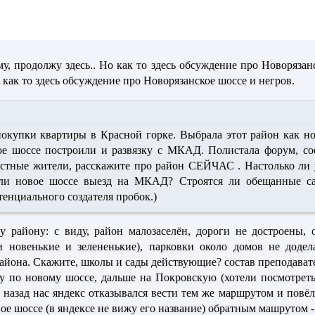
му, продолжу здесь.. Но как то здесь обсуждение про Новорязан
о как то здесь обсуждение про Новорязанское шоссе и негров.
окупки квартиры в Красной горке. Выбрала этот район как но
вое шоссе построили и развязку с МКАД. Полистала форум, с
стные жители, расскажите про район СЕЙЧАС . Настолько ли уж
 ли новое шоссе выезд на МКАД? Строятся ли обещанные са
отенциального создателя пробок.)
 району: с виду, район малозаселён, дороги не достроены, 
и новенькие и зелененькие), парковки около домов не додел
района. Скажите, школы и сады действующие? состав преподават
у по новому шоссе, дальше на Покровскую (хотели посмотреть
назад нас яндекс отказывался вести тем же маршрутом и повёл
вое шоссе (в яндексе не вижу его название) обратным машрутом -