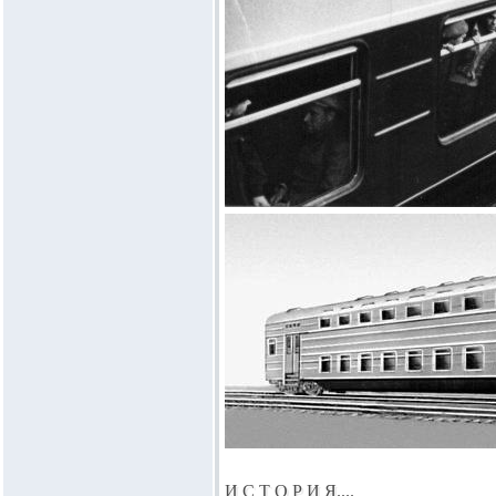
И С Т О Р И Я....