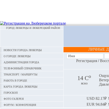
ГОРОД ЛЮБЕРЦЫ И ЛЮБЕРЕЦКИЙ РАЙОН
ЛИЧНЫЕ 
Новости города Люберцы
О городе Люберцы
Регистрация
/
Восс
Администрация города
Телефонный справочник
Транспорт / маршруты
o
Ощуща
14 С
Ветер:
Работа в городе
ясно
Давле
Карта города Люберцы
Гороскоп
Фото галерея
USD
82.17₽ ⬆
EUR
94.84₽ ⬆
Форум / конференция