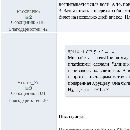
воспитывается сила воли. А то, пони
3. Зачем стоять в очереди за биле
Prozerpina
билет на несколько дней вперед. И
Сообщения: 2184
Благодарностей: 42
#p11053
Vitaly_Zh
.........
Молодёжь.... :censПри комм
платформы сделали "длинны
набивалось большинство. А в
напротив платформы метро -п
Vitaly_Zh
подаренная Хрущёву. Она была 
Ну, где это всё? Где?....................
Сообщения: 8021
Благодарностей: 30
Пожалуйста....
На железные дороги России РЖД вы