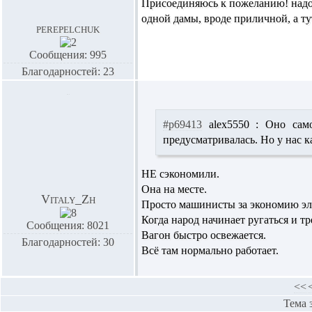
Присоединяюсь к пожеланию! надо р
одной дамы, вроде приличной, а ту
perepelchuk
Сообщения: 995
Благодарностей: 23
#p69413
alex5550 :
Оно самое
предусматривалась. Но у нас к
НЕ сэкономили.
Она на месте.
Vitaly_Zh
Просто машинисты за экономию эл
Когда народ начинает ругаться и т
Сообщения: 8021
Вагон быстро освежается.
Благодарностей: 30
Всё там нормально работает.
<<
Тема 