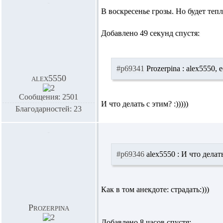
В воскресенье грозы. Но будет теп
Добавлено 49 секунд спустя:
#p69341
Prozerpina :
alex5550,
е
alex5550
Сообщения: 2501
И что делать с этим? :)))))
Благодарностей: 23
#p69346
alex5550 :
И что делать 
Как в том анекдоте: страдать:)))
Prozerpina
Добавлено 8 часов спустя: