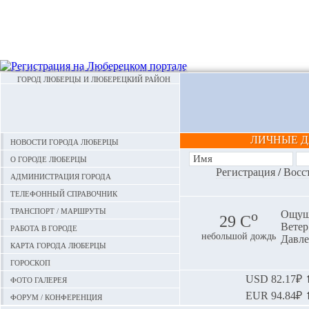
ГОРОД ЛЮБЕРЦЫ И ЛЮБЕРЕЦКИЙ РАЙОН
ЛИЧНЫЕ 
Новости города Люберцы
О городе Люберцы
Регистрация
/
Восс
Администрация города
Телефонный справочник
Транспорт / маршруты
o
Ощуща
29 С
Ветер:
Работа в городе
небольшой дождь
Давле
Карта города Люберцы
Гороскоп
Фото галерея
USD
82.17₽ ⬆
EUR
94.84₽ ⬆
Форум / конференция