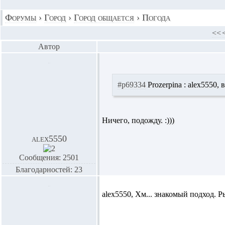
Форумы
›
Город
›
Город общается
›
Погода
<<
Автор
#p69334
Prozerpina :
alex5550,
в
Ничего, подожду. :)))
alex5550
Сообщения: 2501
Благодарностей: 23
alex5550,
Хм... знакомый подход. Ры