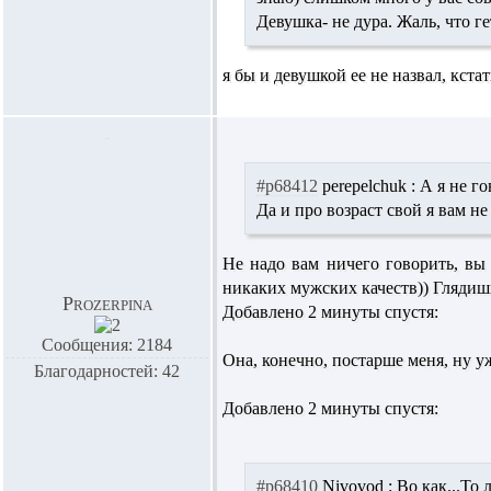
Девушка- не дура. Жаль, что ге
я бы и девушкой ее не назвал, кстати
#p68412
perepelchuk :
А я не го
Да и про возраст свой я вам н
Не надо вам ничего говорить, вы 
никаких мужских качеств)) Глядишь
Prozerpina
Добавлено 2 минуты спустя:
Сообщения: 2184
Она, конечно, постарше меня, ну уж
Благодарностей: 42
Добавлено 2 минуты спустя:
#p68410
Nivovod :
Во как...То 