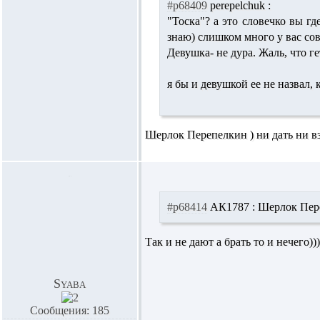
#p68409
perepelchuk :
"Тоска"? а это словечко вы гд
знаю) слишком много у вас со
Девушка- не дура. Жаль, что ге
я бы и девушкой ее не назвал, к
Шерлок Перепелкин ) ни дать ни в
#p68414
АК1787 :
Шерлок Переп
Так и не дают а брать то и нечего)))
Syaba
Сообщения: 185