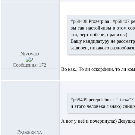
#p68408
Prozerpina :
#p68407
pe
вы так настойчивы в этом сове
это, черт побери, нравится)
Вашу кандидатуру не рассматри
зашорен, никакого разнообразия 
Nivovod
Сообщения: 172
Во как...То ли оскорбили, то ли ко
#p68409
perepelchuk :
"Тоска"? 
и этого человека я знаю) слиш
А вот у неё и почерпнула:) Девушка-
Prozerpina