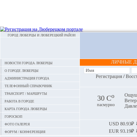
ГОРОД ЛЮБЕРЦЫ И ЛЮБЕРЕЦКИЙ РАЙОН
ЛИЧНЫЕ 
Новости города Люберцы
О городе Люберцы
Регистрация
/
Восс
Администрация города
Телефонный справочник
Транспорт / маршруты
o
Ощуща
30 С
Ветер:
Работа в городе
пасмурно
Давле
Карта города Люберцы
Гороскоп
Фото галерея
USD
80.93₽ ⬇
EUR
93.19₽ ⬇
Форум / конференция