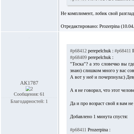
Не комплимент, лобик свой разгла
Отредактировано: Prozerpina (10.04.
#p68412
perepelchuk :
#p68411
#p68409
perepelchuk :
"Тоска"? а это словечко вы гд
знаю) слишком много у вас со
А вот у
неё
и почерпнула:) Деву
АК1787
А я не говорил, что этот челов
Сообщения: 61
Благодарностей: 1
Да и про возраст свой я вам н
Добавлено 1 минута спустя:
#p68411
Prozerpina :