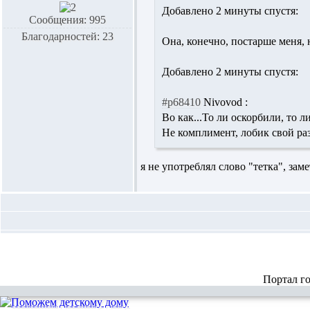
Добавлено 2 минуты спустя:
Сообщения: 995
Благодарностей: 23
Она, конечно, постарше меня, н
Добавлено 2 минуты спустя:
#p68410
Nivovod :
Во как...То ли оскорбили, то 
Не комплимент, лобик свой ра
я не употреблял слово "тетка", замет
Портал г