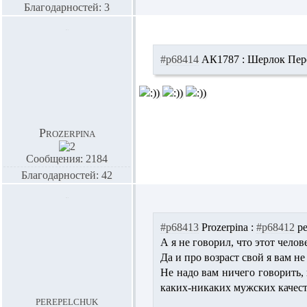
Благодарностей: 3
#p68414
АК1787 :
Шерлок Переп
Prozerpina
Сообщения: 2184
Благодарностей: 42
#p68413
Prozerpina :
#p68412
pe
А я не говорил, что этот челов
Да и про возраст свой я вам н
Не надо вам ничего говорить, 
каких-никаких мужских качеств
perepelchuk