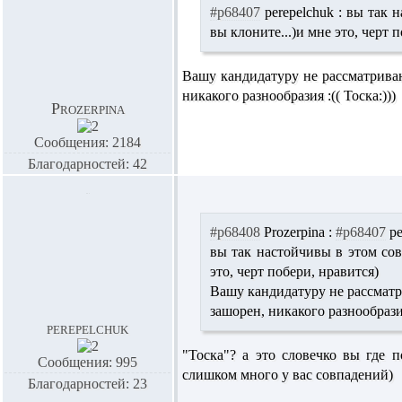
#p68407
perepelchuk :
вы так на
вы клоните...)и мне это, черт 
Вашу кандидатуру не рассматриваю 
никакого разнообразия :(( Тоска:)))
Prozerpina
Сообщения: 2184
Благодарностей: 42
#p68408
Prozerpina :
#p68407
pe
вы так настойчивы в этом сове
это, черт побери, нравится)
Вашу кандидатуру не рассматри
зашорен, никакого разнообразия 
perepelchuk
"Тоска"? а это словечко вы где п
Сообщения: 995
слишком много у вас совпадений)
Благодарностей: 23