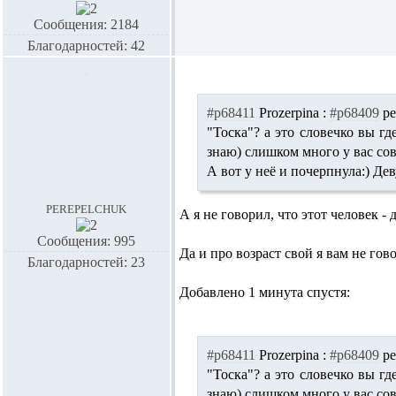
Сообщения: 2184
Благодарностей: 42
#p68411
Prozerpina :
#p68409
pe
"Тоска"? а это словечко вы гд
знаю) слишком много у вас со
А вот у
неё
и почерпнула:) Деву
perepelchuk
А я не говорил, что этот человек - 
Сообщения: 995
Да и про возраст свой я вам не гов
Благодарностей: 23
Добавлено 1 минута спустя:
#p68411
Prozerpina :
#p68409
pe
"Тоска"? а это словечко вы гд
знаю) слишком много у вас со