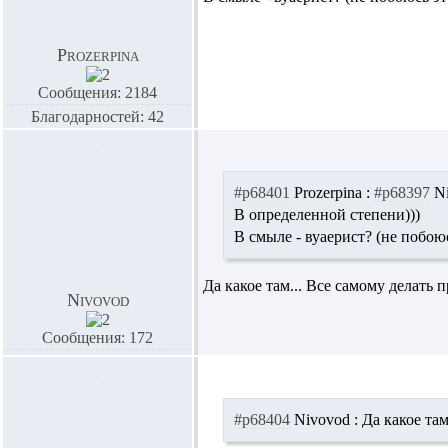
Prozerpina
Сообщения: 2184
Благодарностей: 42
#p68401
Prozerpina :
#p68397
N
В определенной степени)))
В смыле - вуаерист? (не побою
Да какое там... Все самому делать п
Nivovod
Сообщения: 172
#p68404
Nivovod :
Да какое там