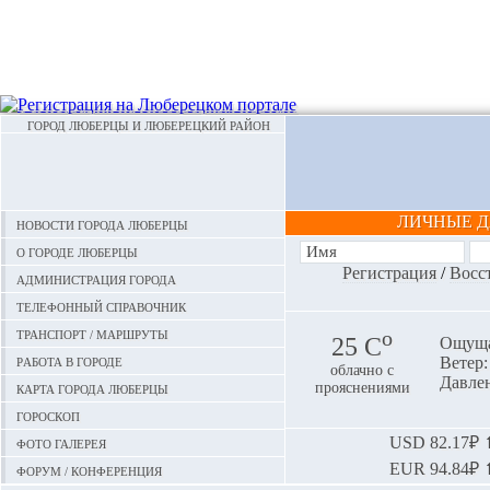
ГОРОД ЛЮБЕРЦЫ И ЛЮБЕРЕЦКИЙ РАЙОН
ЛИЧНЫЕ 
Новости города Люберцы
О городе Люберцы
Регистрация
/
Восс
Администрация города
Телефонный справочник
Транспорт / маршруты
o
25 С
Ощуща
Работа в городе
Ветер: 
облачно с
Давлен
Карта города Люберцы
прояснениями
Гороскоп
Фото галерея
USD
82.17₽ ⬆
EUR
94.84₽ ⬆
Форум / конференция