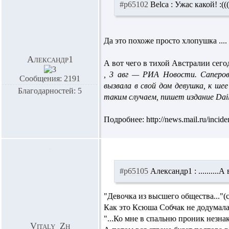
#p65102
Belca :
Ужас какой! :(((
Да это похоже просто хлопушка ....
Александр1
А вот чего в тихой Австралии сегодн
, 3 авг — РИА Новости. Саперов
Сообщения: 2191
вызвала в свой дом девушка, к ше
Благодарностей: 5
таким случаем, пишет издание Dail
Подробнее: http://news.mail.ru/incid
#p65105
Александр1 :
..........
"Девочка из высшего общества..."(
Как это Ксюша Собчак не додумала
"...Ко мне в спальню проник незн
Vitaly_Zh