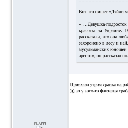
Вот что пишет «Дэйли м
« …Девушка-подросток 
красоты на Украине. 1
рассказали, что она люб
захоронено в лесу и най
мусульманских юношей у
арестом, он рассказал п
Приехала утром сранья на раб
))) во у кого-то фантазия сраб
plappi