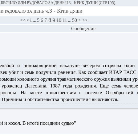
 БЕСИЛО ИЛИ РАДОВАЛО ЗА ДЕНЬ Ч.3 - КРИК ДУШИ [СТР.105]
и радовало за день ч.3 - Крик души
8
<<
<
1
...
5
6
7
9
10
11
...
50
>
>>
Сообщение
рельбой и поножовщиной накануне вечером сотрясла один 
овек убит и семь получили ранения. Как сообщает ИТАР-ТАСС 
помощи холодного оружия травматического оружия выясняли у
 уроженец Дагестана
, 1987 года рождения. Еще семь челов
ированы. На месте происшествия в поселке Октябрьский 
. Причины и обстоятельства происшествия выясняются.:
ей и хохол. В итоге посадили судью"