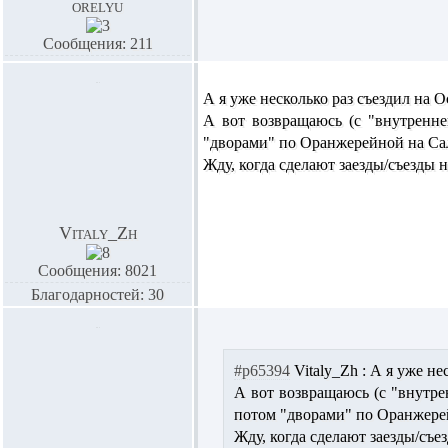
orelyu
Сообщения: 211
А я уже несколько раз съездил на
А вот возвращаюсь (с "внутренне
"дворами" по Оранжерейной на Сал
Жду, когда сделают заезды/съезды
Vitaly_Zh
Сообщения: 8021
Благодарностей: 30
#p65394
Vitaly_Zh :
А я уже не
А вот возвращаюсь (с "внутре
потом "дворами" по Оранжерей
Жду, когда сделают заезды/съ