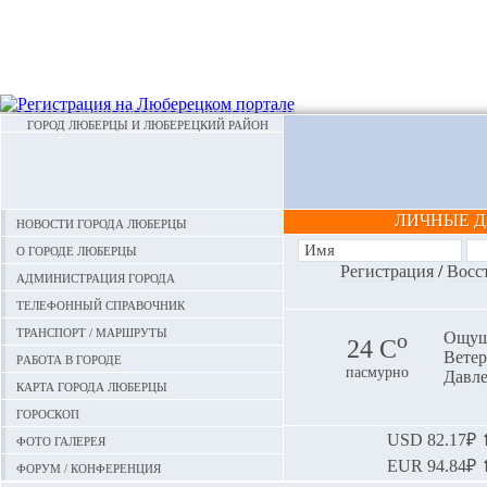
ГОРОД ЛЮБЕРЦЫ И ЛЮБЕРЕЦКИЙ РАЙОН
ЛИЧНЫЕ 
Новости города Люберцы
О городе Люберцы
Регистрация
/
Восс
Администрация города
Телефонный справочник
Транспорт / маршруты
o
Ощуща
24 С
Ветер:
Работа в городе
пасмурно
Давле
Карта города Люберцы
Гороскоп
Фото галерея
USD
82.17₽ ⬆
EUR
94.84₽ ⬆
Форум / конференция