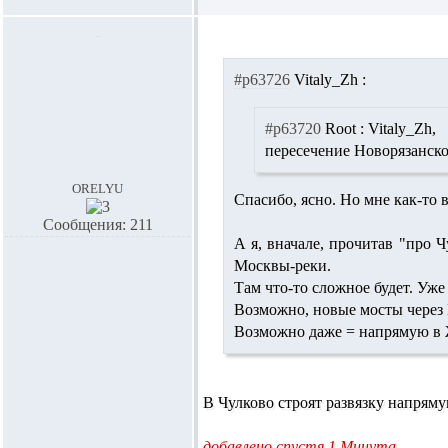
#p63726
Vitaly_Zh :
#p63720
Root :
Vitaly_Zh,
пересечение Новорязанск
orelyu
Спасибо, ясно. Но мне как-то в
Сообщения: 211
А я, вначале, прочитав "про Ч
Москвы-реки.
Там что-то сложное будет. Уже
Возможно, новые мосты через 
Возможно даже = напрямую в Ж
В Чулково строят развязку напряму
добавлено спустя 1 Минута