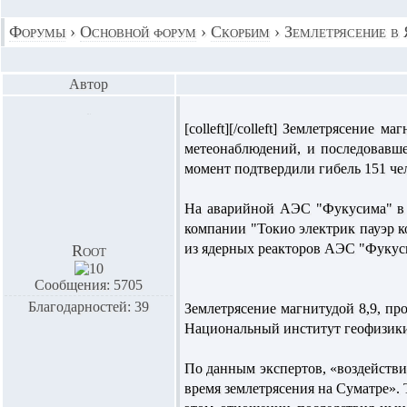
Форумы
›
Основной форум
›
Скорбим
›
Землетрясение в
Автор
[colleft]
[/colleft] Землетрясение 
метеонаблюдений, и последовавш
момент подтвердили гибель 151 чел
На аварийной АЭС "Фукусима" в 
компании "Токио электрик пауэр 
из ядерных реакторов АЭС "Фукуси
Root
Сообщения: 5705
Благодарностей: 39
Землетрясение магнитудой 8,9, п
Национальный институт геофизики
По данным экспертов, «воздействие
время землетрясения на Суматре». 