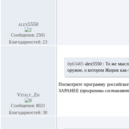
alex5550
Сообщения: 2501
Благодарностей: 23
#p63465
alex5550 :
То же мысль
оружие, о котором Жирик как-
Посмотрите программу российского
ЗАРАНЕЕ (
программы составляют 
Vitaly_Zh
Сообщения: 8021
Благодарностей: 30