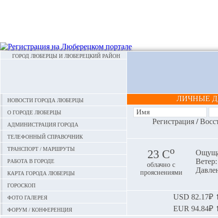
ГОРОД ЛЮБЕРЦЫ И ЛЮБЕРЕЦКИЙ РАЙОН
ЛИЧНЫЕ 
Новости города Люберцы
О городе Люберцы
Регистрация
/
Восс
Администрация города
Телефонный справочник
Транспорт / маршруты
o
23 С
Ощуща
Работа в городе
Ветер:
облачно с
Давлен
Карта города Люберцы
прояснениями
Гороскоп
Фото галерея
USD
82.17₽ ⬆
EUR
94.84₽ ⬆
Форум / конференция