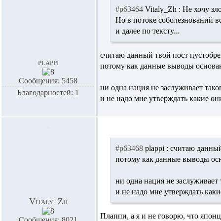
#p63464
Vitaly_Zh :
Не хочу зло
Но в потоке соболезнований вс
и далее по тексту...
считаю данный твой пост пустобре
plappi
потому как данные выводы основан
Сообщения: 5458
ни одна нация не заслуживает таког
Благодарностей: 1
и не надо мне утверждать какие о
#p63468
plappi :
считаю данный
потому как данные выводы осн
ни одна нация не заслуживает 
и не надо мне утверждать как
Vitaly_Zh
Плаппи, а я и не говорю, что япон
Сообщения: 8021