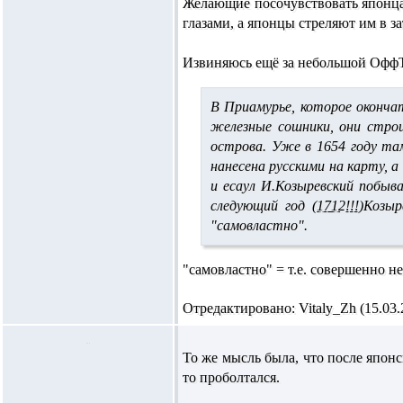
Желающие посочувствовать японцам
глазами, а японцы стреляют им в з
Извиняюсь ещё за небольшой ОффТо
В Приамурье, которое окончате
железные сошники, они строи
острова. Уже в 1654 году та
нанесена русскими на карту, а
и есаул И.Козыревский побыв
следующий год (
1712!!!
)Козы
"самовластно".
"самовластно" = т.е. совершенно 
Отредактировано: Vitaly_Zh (15.03.2
То же мысль была, что после япон
то проболтался.