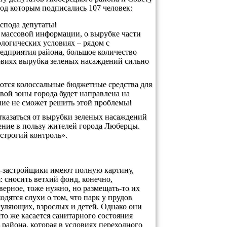
од которым подписались 107 человек:
спода депутаты!
 массовой информации, о вырубке части
логических условиях – рядом с
дприятия района, большое количество
овиях вырубка зеленых насаждений сильно
яются колоссальные бюджетные средства для
вой зоны города будет направлена на
ие не сможет решить этой проблемы!
тказаться от вырубки зеленых насаждений
ение в пользу жителей города Люберцы.
строгий контроль».
ры-застройщики имеют полную картину,
 сносить ветхий фонд, конечно,
аверное, тоже нужно, но размещать-то их
ходятся слухи о том, что парк у прудов
гуляющих, взрослых и детей. Однако они
то же касается санитарного состояния
района, которая в условиях переходного