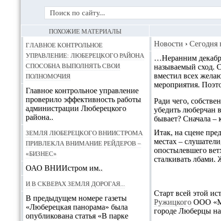
ПОХОЖИЕ МАТЕРИАЛЫ
Главное контрольное
Новости
›
Сегодня 
управление: Люберецкого района
…
Неранним декабр
способна выполнять свои
называемый сход. С
полномочия
вместил всех жела
мероприятия. Поэто
Главное контрольное управление
проверило эффективность работы
Ради чего, собстве
администрации Люберецкого
убедить люберчан в
района..
бывает? Сначала – 
Земля люберецкого ВНИИстрома
Итак, на сцене пре
местах – слушатели
привлекла внимание рейдеров –
опостылевшего ветх
«Бизнес»
сталкивать лбами. Ж
ОАО ВНИИстром им..
И в скверах земля дорогая...
Старт всей этой ис
В предыдущем номере газеты
Ружицкого
ООО «Ма
«Люберецкая панорама» была
городе Люберцы на 
опубликована статья «В парке