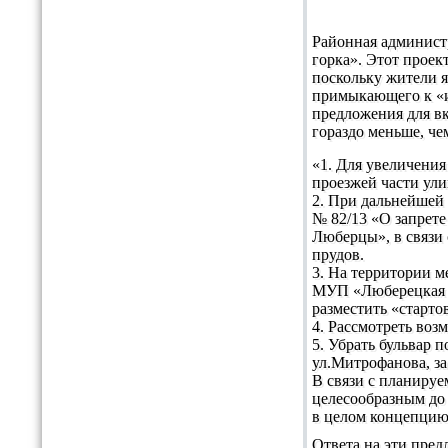
Районная админист
горка». Этот проек
поскольку жители я
примыкающего к «и
предложения для в
гораздо меньше, че
«1. Для увеличени
проезжей части ули
2. При дальнейшей
№ 82/13 «О запрете
Люберцы», в связи 
прудов.
3. На территории м
МУП «Люберецкая т
разместить «старто
4. Рассмотреть воз
5. Убрать бульвар 
ул.Митрофанова, за 
В связи с планиру
целесообразным до
в целом концепцию
Ответа на эти пред