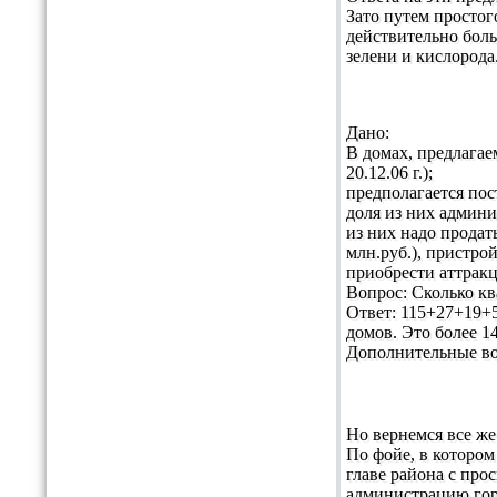
Зато путем простог
действительно боль
зелени и кислорода
Дано:
В домах, предлага
20.12.06 г.);
предполагается пос
доля из них админи
из них надо продат
млн.руб.), пристрой
приобрести аттракц
Вопрос: Сколько кв
Ответ: 115+27+19+5
домов. Это более 1
Дополнительные во
Но вернемся все же
По фойе, в которо
главе района с про
администрацию гор