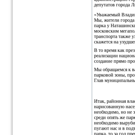
депутатов города Л
«Уважаемый Владим
Мы, жители города
парка у Наташински
московским мегапо
транспорта также 
скажется на ухудше
В то время как пре
реализации национа
создание прямо пр
Мы обращаемся к в
парковой зоны, про
Глав муниципальных
Итак, районная вла
нарисованную насел
необходимо, но не 
среди опять же парк
необходимо вырубит
пугают нас и в под
парка, то за год п