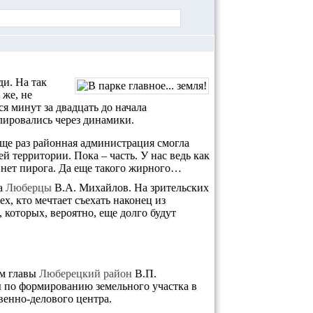
ди
. На так
 же, не
 минут за двадцать до начала
лировались через динамики.
 еще раз районная администрация смогла
й территории. Пока – часть. У нас ведь как
– нет пирога. Да еще такого жирного…
да
Люберцы
В.А. Михайлов. На зрительских
х, кто мечтает съехать наконец из
которых, вероятно, еще долго будут
ем главы
Люберецкий район
В.П.
 по формированию земельного участка в
венно-делового центра.