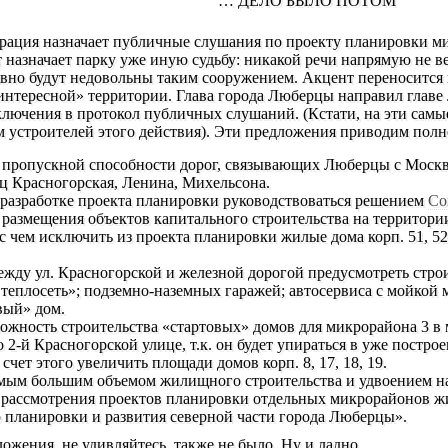
… ДЕЛО БЫЛО ПОТОМ
рация назначает публичные слушания по проекту планировки м
т назначает парку уже иную судьбу: никакой речи напрямую не ве
вно будут недовольны таким сооружением. Акцент переносится 
нтересной» территории. Глава города Люберцы направил главе 
ключения в протокол публичных слушаний. (Кстати, на эти сам
м устроителей этого действия). Эти предложения приводим полн
я пропускной способности дорог, связывающих Люберцы с Моск
ц Красногорская, Ленина, Михельсона.
 разработке проекта планировки руководствоваться решением
Со
 размещения объектов капитального строительства на территории
с чем исключить из проекта планировки жилые дома корп. 51, 5
ежду ул. Красногорской и железной дорогой предусмотреть строи
еплосеть»; подземно-наземных гаражей; автосервиса с мойкой
вый» дом.
можность строительства «стартовых» домов для микрорайона 3 в м
по 2-й Красногорской улице, т.к. он будет упираться в уже пост
счет этого увеличить площади домов корп. 8, 17, 18, 19.
емым большим объемом жилищного строительства и удвоением на
 рассмотрения проектов планировки отдельных микрорайонов жи
 планировки и развития северной части города Люберцы».
ложения, не удивляйтесь, также не было. Ну и ладно.