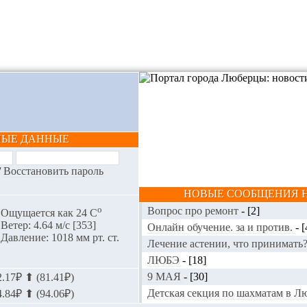
НЫЕ ДАННЫЕ
/
Восстановить пароль
НОВЫЕ СООБЩЕНИЯ Н
o
Вопрос про ремонт
-
[2]
Ощущается как 24 С
Ветер: 4.64 м/с [353]
Онлайн обучение. за и против.
-
[
Давление: 1018 мм рт. ст.
Лечение астении, что принимать
ЛЮБЭ
-
[18]
9 МАЯ
-
[30]
.17₽ ⬆ (81.41₽)
Детская секция по шахматам в 
.84₽ ⬆ (94.06₽)