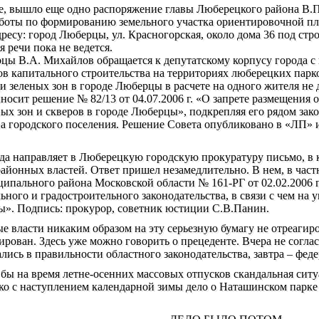
те, вышло еще одно распоряжение главы Люберецкого района В.П
боты по формированию земельного участка ориентировочной п
ресу: город Люберцы, ул. Красногорская, около дома 36 под стро
я речи пока не ведется.
цы В.А. Михайлов обращается к депутатскому корпусу города с 
в капитального строительства на территориях люберецких парк
зеленых зон в городе Люберцы в расчете на одного жителя не д
носит решение № 82/13 от 04.07.2006 г. «О запрете размещения 
ых зон и скверов в городе Люберцы», подкрепляя его рядом зак
а городского поселения. Решение Совета опубликовано в «ЛП» 
ода направляет в Люберецкую городскую прокуратуру письмо, в
айонных властей. Ответ пришел незамедлительно. В нем, в част
пального района Московской области № 161-РГ от 02.02.2006 г.
ного и градостроительного законодательства, в связи с чем на
ы». Подпись: прокурор, советник юстиции С.В.Панин.
е власти никаким образом на эту серьезную бумагу не отреагир
рован. Здесь уже можно говорить о прецеденте. Вчера не согла
ались в правильности областного законодательства, завтра – фед
 бы на время летне-осенних массовых отпусков скандальная сит
ако с наступлением календарной зимы дело о Наташинском парк