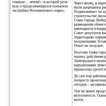
главное… земля!», в которой речь
Через месяц, в мар
шла о продолжающихся попытках
были разрешены ра
застройки Наташинского парка..
Подмосковье» по ад
строительстве жиль
Глава города Любер
размещения объекто
имеющиеся площади 
Совет депутатов вы
территориях парков
положениями Устав
Ответ не получен.
Поэтому глава гор
оценку действиям р
Люберецкого муници
нарушениями земель
принесены протест
До сих пор районны
попросту проигнори
сегодня – засомнев
Тем не менее вроде
актуальность. Одн
виток.