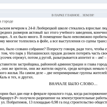
В ПАРКЕ ГЛАВНОЕ... ЗЕМЛЯ!
в городе
ьским вечером к 24-й Люберецкой школе стекались взрослые лю
редних размеров актовый зал этого учебного заведения, конечно
ющих. А их было много. В помещение было невозможно пробиться
му многие толпились в фойе, а все выступления со сцены транс
нно, было созвано собрание? Попросту говоря, ради того, чтобы
 том, что парк у Наташинских прудов должен потерять часть свое
кусочек отрежут, потом д ругой, разыгрывается аппетит и – ам! 
дставители застройщика, районной администрации и глава горо
, они же зрители, они же жители округи, среди которых немало те
ого жилья. На самом деле – две непримиримые группы жителей, 
аль и тех, и других.
ВНАЧАЛЕ БЫЛО СЛОВО…
тории был дан еще в феврале прошлого года, когда распоряжени
ршрут-Р» получило разрешение на землеустроительные работы
ул. Побратимов, 13 площадью 0,98 га под строительство общест