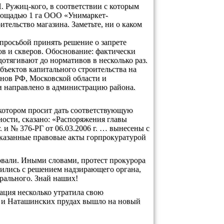
. Ружиц-кого, в соответствии с которым
лощадью 1 га ООО «Унимаркет-
ительство магазина. Заметьте, ни о каком
просьбой принять решение о запрете
ов и скверов. Обоснование: фактически
отягивают до нормативов в несколько раз.
объектов капитального строительства на
онов РФ, Московской области и
и направлено в администрацию района.
 котором просит дать соответствующую
ности, сказано: «Распоряжения главы
 и № 376-РГ от 06.03.2006 г. … вынесены с
 указанные правовые акты горпрокуратурой
овали. Иными словами, протест прокурора
сились с решением надзирающего органа,
ерального. Знай наших!
уация несколько утратила свою
е и Наташинских прудах вышло на новый