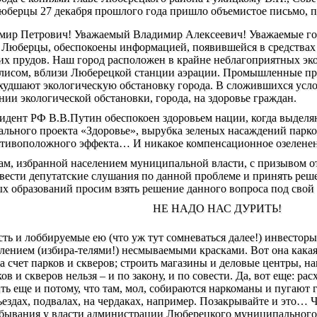
юберцы 27 декабря прошлого года пришло объемистое письмо, п
ир Петрович! Уважаемый Владимир Алексеевич! Уважаемые го
 Люберцы, обеспокоены информацией, появившейся в средствах
х прудов. Наш город расположен в крайне неблагоприятных эко
лисом, вблизи Люберецкой станции аэрации. Промышленные пре
ухудшают экологическую обстановку города. В сложившихся усл
нии экологической обстановки, города, на здоровье граждан.
зидент РФ В.В.Путин обеспокоен здоровьем нации, когда выдел
льного проекта «Здоровье», вырубка зеленых насаждений парко
отивоположного эффекта… И никакое компенсационное озеленен
ам, избранной населением муниципальной власти, с призывом о
вести депутатские слушания по данной проблеме и принять реш
 образований просим взять решение данного вопроса под свой 
НЕ НАДО НАС ДУРИТЬ!
сть и лоббируемые ею (что уж тут сомневаться далее!) инвесто
ением (избира-телями!) несмываемыми красками. Вот она какая:
за счет парков и скверов; строить магазины и деловые центры, н
ов и скверов нельзя – и по закону, и по совести. Да, вот еще: рас
ь еще и потому, что там, мол, собираются наркоманы и пугают 
ъездах, подвалах, на чердаках, например. Позакрывайте и это… Ч
ребывания у власти администрации Люберецкого муниципального 