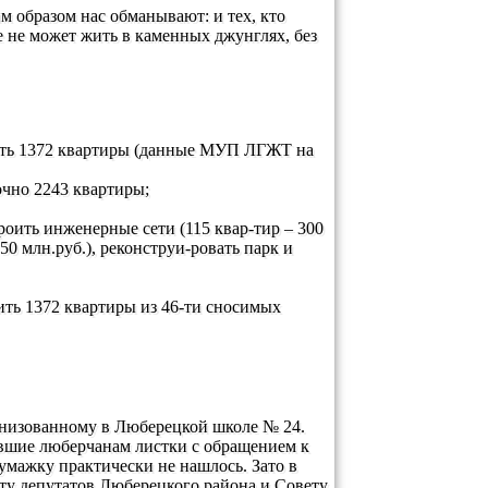
м образом нас обманывают: и тех, кто
е не может жить в каменных джунглях, без
лить 1372 квартиры (данные МУП ЛГЖТ на
очно 2243 квартиры;
троить инженерные сети (115 квар-тир – 300
50 млн.руб.), реконструи-ровать парк и
ить 1372 квартиры из 46-ти сносимых
рганизованному в Люберецкой школе № 24.
авшие люберчанам листки с обращением к
умажку практически не нашлось. Зато в
ту депутатов Люберецкого района и Совету