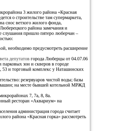
икрорайона 3 жилого района «Красная
дется о строительстве там супермаркета,
на снос ветхого жилого фонда,
Люберецкого района замечания и
ые слушания пришло пятеро люберчан –
остью:
вой, необходимо предусмотреть расширение
вета депутатов
города Люберцы от 04.07.06
 парковых зон и скверов в городе
2, 53 и торговый комплекс у Наташинских
тельство: резервуаров чистой воды; базы
 машин; на месте бывшей котельной МРЖД
икрорайонах 7, 7а, 8, 8а.
роенный ресторан «Аквариум» на
селения администрация города считает
лого района «Красная горка» рассмотреть