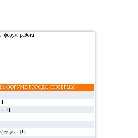
А ФОРУМЕ ГОРОДА ЛЮБЕРЦЫ
4]
?
-
[7]
Люберцах
-
[1]