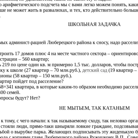
о арифметического подсчета мы с вами легко можем понять, каки
ше не может жить в развалюхах, и тех, кто действительно больш
.
ШКОЛЬНАЯ ЗАДАЧКА
емых админист-рацией Люберецкого района к сносу, надо рассе
троить 17 домов плюс 4 на месте частного сектора – ориентиров
страции – 560 квартир;
ь 219 по цене один кв. м примерно 1,5 тыс. долларов, чтобы пос
ку к школе (27 квартир – 70 млн.руб.),
детский сад
(19 квартир – 
ионы (58 квартир – 150 млн.руб.).
артир пойдет под расселение?
8=341 квартира, в которые каким-то образом необходимо рассел
400 семей.
просы будут? Нет?
НЕ МЫТЬЕМ, ТАК КАТАНЬЕМ
 к тому, с чего начали: к так называемому сходу, так неловко о
м стояли люди, прямо-таки шныряли ловкие граждане, подсовыв
сьбой о вырубке парка. Желающих подписывать эту жиденькую б
ода с копиями главе Люберецкого района Ружицкому В.П., Сове