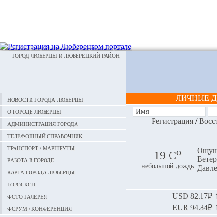
ГОРОД ЛЮБЕРЦЫ И ЛЮБЕРЕЦКИЙ РАЙОН
ЛИЧНЫЕ 
Новости города Люберцы
О городе Люберцы
Регистрация
/
Восс
Администрация города
Телефонный справочник
Транспорт / маршруты
o
Ощуща
19 С
Ветер:
Работа в городе
небольшой дождь
Давле
Карта города Люберцы
Гороскоп
Фото галерея
USD
82.17₽ ⬆
EUR
94.84₽ ⬆
Форум / конференция