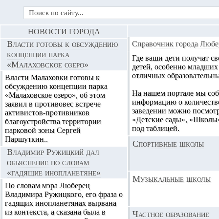
НОВОСТИ ГОРОДА
Власти готовы к обсуждению
Справочник города Любе
концепции парка
Где ваши дети получат св
«Малаховское озеро»
детей, особенно младших
отличных образовательн
Власти Малаховки готовы к
обсуждению концепции парка
На нашем портале мы соб
«Малаховское озеро», об этом
информацию о количеств
заявил в противовес встрече
заведении можно посмотр
активистов-противников
«Детские сады», «Школы»
благоустройства территории
под таблицей.
парковой зоны Сергей
Паршуткин..
Спортивные школы
Владимир Ружицкий дал
объяснение по словам
«гадящие инопланетяне»
Музыкальные школы
По словам мэра Люберец
Владимира Ружицкого, его фраза о
гадящих инопланетянах вырвана
из контекста, а сказана была в
Частное образование