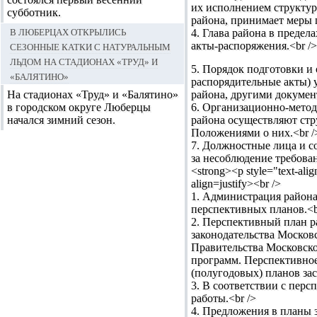
их исполнением структу
субботник.
района, принимает меры 
В Люберцах открылись
4. Глава района в преде
сезонные катки с натуральным
акты-распоряжения.<br />
льдом на стадионах «Труд» и
5. Порядок подготовки и
«Балятино»
распорядительные акты) 
На стадионах «Труд» и «Балятино»
района, другими докумен
в городском округе Люберцы
6. Организационно-метод
начался зимний сезон.
района осуществляют стр
Положениями о них.<br /
7. Должностные лица и 
за несоблюдение требова
<strong><p style="tex
align=justify><br />
1. Администрация района
перспективных планов.<b
2. Перспективный план р
законодательства Москов
Правительства Московско
программ. Перспективно
(полугодовых) планов за
3. В соответствии с пер
работы.<br />
4. Предложения в планы 