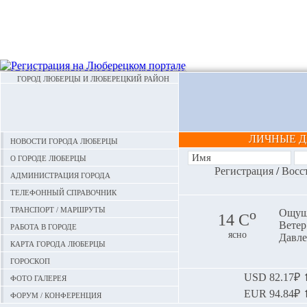
ГОРОД ЛЮБЕРЦЫ И ЛЮБЕРЕЦКИЙ РАЙОН
ЛИЧНЫЕ 
Новости города Люберцы
О городе Люберцы
Регистрация
/
Восс
Администрация города
Телефонный справочник
Транспорт / маршруты
o
Ощуща
14 С
Ветер:
Работа в городе
ясно
Давле
Карта города Люберцы
Гороскоп
Фото галерея
USD
82.17₽ ⬆
EUR
94.84₽ ⬆
Форум / конференция