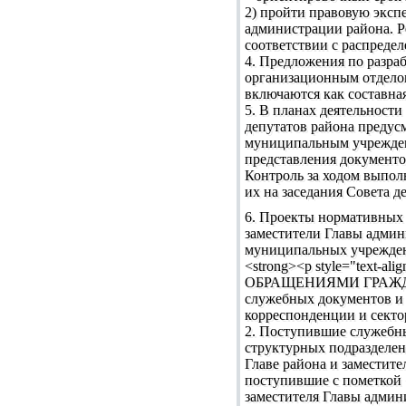
2) пройти правовую эксп
администрации района. Р
соответствии с распредел
4. Предложения по разра
организационным отделом
включаются как составна
5. В планах деятельност
депутатов района предус
муниципальным учреждени
представления документов
Контроль за ходом выпол
их на заседания Совета 
6. Проекты нормативных 
заместители Главы админ
муниципальных учреждени
<strong><p style="text
ОБРАЩЕНИЯМИ ГРАЖДАН</p
служебных документов и 
корреспонденции и секто
2. Поступившие служебны
структурных подразделен
Главе района и заместит
поступившие с пометкой 
заместителя Главы админ