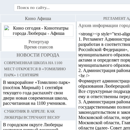
РЕГЛАМЕНТ А
Кино Афиша
Архив информации горо
<strong><p style="text-a
1. Регламент Администр
Репертуар
разработан в соответств
Время сеансов
Российской Федерации», 
муниципального образов
НОВОСТИ ГОРОДА
актами и определяет пор
Современная школа на 1100
муниципального образова
мест откроется в «Томилино
2. Администрация района
парк» 1 сентября
<br />
Формирует администрацию
В микрорайоне «Томилино парк»
образования Люберецкий р
(посёлок Мирный) 1 сентября
Все структурные подразд
текущего года распахнёт свои
ему и ответственны перед
двери новая современная школа,
3. Администрация района
рассчитанная на 1100 учеников.
государственными полно
Субботник в апреле: как
законодательством и зак
Люберцы встречают весну
Московской области, нор
Московской области, Гла
В городском округе Люберцы
области (далее- Совет де
состоялся первый весенний