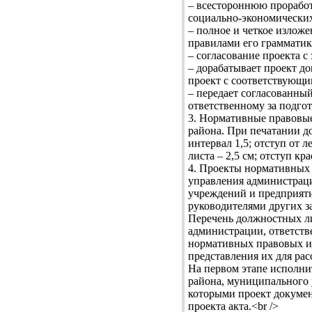
– всестороннюю проработк
социально-экономических
– полное и четкое изложе
правилами его грамматики
– согласование проекта с
– дорабатывает проект д
проект с соответствующи
– передает согласованны
ответственному за подгот
3. Нормативные правовые
района. При печатании 
интервал 1,5; отступ от л
листа – 2,5 см; отступ кра
4. Проекты нормативных 
управления администрац
учреждений и предприяти
руководителями других з
Перечень должностных ли
администрации, ответств
нормативных правовых и 
представления их для ра
На первом этапе исполни
района, муниципального 
которыми проект докумен
проекта акта.<br />