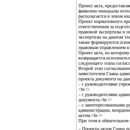
Проект акта, предоставля
фамилию инициалы исполн
располагается в левом ни
Проект нормативного пра
ответственным за подгот
правовой экспертизы и о
экспертизы на данном эта
также формируются основ
правовым управлением в с
Проект акта, по котором
возвращается исполнител
следующего этапа согласо
Второй этап согласования
заместителем Главы адми
проекта документа на да
– с руководителями учре
<br />
– с руководителями адми
документа;<br />
– c заинтересованными р
администрации, координи
актом.<br />
При этом в обязательном 
– Проекты актов Главы р