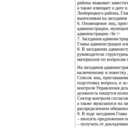
района знакомит замести
а также извещает о дате 
Люберецкого района, Гла
выносимым на заседания 
6. Оповещение лиц, приг
администрации, муницип
администрации.<br />
7. Заседания администрац
Главы администрации или
8. В заседаниях админис
руководители структурны
материалов по вопросам 
На заседания администра
включенному в повестку д
Список лиц, приглашаемы
подготовку вопроса, и за
контроля Управления дел
должность пишутся полно
Сектор контроля согласо
а также звукозаписи на 
распределением обязанно
9. В ходе заседания Глав
– вносить предложения по
– получать от докладчик