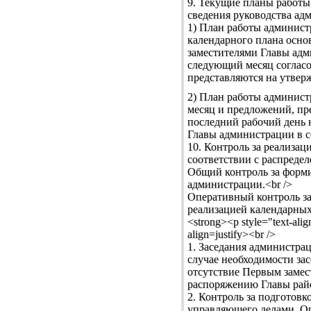
9. Текущие планы работы
сведения руководства ад
1) План работы админист
календарного плана осно
заместителями Главы адм
следующий месяц согласо
представляются на утверж
2) План работы админист
месяц и предложений, пр
последний рабочий день 
Главы администрации в с
10. Контроль за реализа
соответствии с распредел
Общий контроль за форми
администрации.<br />
Оперативный контроль за
реализацией календарных
<strong><p style="tex
align=justify><br />
1. Заседания администрац
случае необходимости зас
отсутствие Первым замес
распоряжению Главы райо
2. Контроль за подготов
управляющего делами. Ор