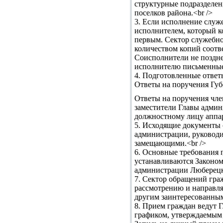
структурные подразделе
поселков района.<br />
3. Если исполнение служ
исполнителем, который ко
первым. Сектор служебн
количеством копий соотв
Соисполнители не поздне
исполнителю письменные 
4. Подготовленные ответ
Ответы на поручения Губ
Ответы на поручения чле
заместители Главы админ
должностному лицу аппар
5. Исходящие документы 
администрации, руководи
замещающими.<br />
6. Основные требования 
устанавливаются Законом
администрации Люберецко
7. Сектор обращений гра
рассмотрению и направля
другим заинтересованным
8. Прием граждан ведут 
графиком, утверждаемым 