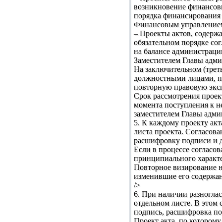
возникновение финансов
порядка финансирования 
Финансовым управлением
– Проекты актов, содерж
обязательном порядке с
на балансе администраци
Заместителем Главы адми
На заключительном (трет
должностными лицами, п
повторную правовую эксп
Срок рассмотрения проек
момента поступления к не
заместителем Главы адми
5. К каждому проекту акт
листа проекта. Согласов
расшифровку подписи и да
Если в процессе согласов
принципиального характе
Повторное визирование не
изменившие его содержан
/>
6. При наличии разногла
отдельном листе. В этом 
подпись, расшифровка под
Проект акта, по которому