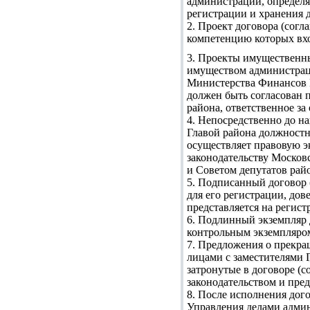
администрации, определя
регистрации и хранения 
2. Проект договора (сог
компетенцию которых вхо
3. Проекты имущественн
имуществом администрац
Министерства Финансов М
должен быть согласован 
района, ответственное за
4. Непосредственно до н
Главой района должностн
осуществляет правовую эк
законодательству Москов
и Советом депутатов райо
5. Подписанный договор 
для его регистрации, до
представляется на регист
6. Подлинный экземпляр 
контрольным экземпляром
7. Предложения о прекра
лицами с заместителями 
затронутые в договоре (
законодательством и пред
8. После исполнения дого
Управления делами админ