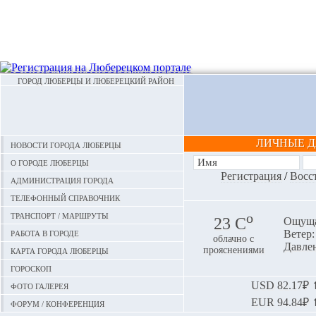
ГОРОД ЛЮБЕРЦЫ И ЛЮБЕРЕЦКИЙ РАЙОН
ЛИЧНЫЕ 
Новости города Люберцы
О городе Люберцы
Регистрация
/
Восс
Администрация города
Телефонный справочник
Транспорт / маршруты
o
23 С
Ощуща
Работа в городе
Ветер:
облачно с
Давлен
Карта города Люберцы
прояснениями
Гороскоп
Фото галерея
USD
82.17₽ ⬆
EUR
94.84₽ ⬆
Форум / конференция