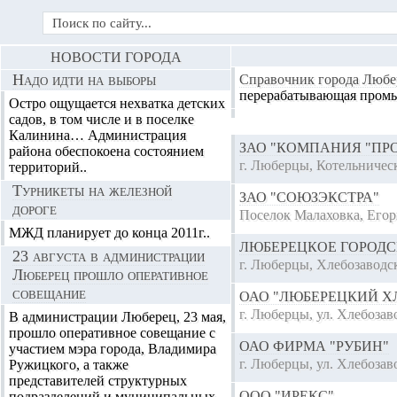
НОВОСТИ ГОРОДА
Надо идти на выборы
Справочник города Любе
перерабатывающая пром
Остро ощущается нехватка детских
садов, в том числе и в поселке
Калинина… Администрация
ЗАО "КОМПАНИЯ "ПР
района обеспокоена состоянием
г. Люберцы, Котельническ
территорий..
Турникеты на железной
ЗАО "СОЮЗЭКСТРА"
дороге
Поселок Малаховка, Егорь
МЖД планирует до конца 2011г..
ЛЮБЕРЕЦКОЕ ГОРОДС
23 августа в администрации
г. Люберцы, Хлебозаводск
Люберец прошло оперативное
совещание
ОАО "ЛЮБЕРЕЦКИЙ Х
г. Люберцы, ул. Хлебозав
В администрации Люберец, 23 мая,
прошло оперативное совещание с
ОАО ФИРМА "РУБИН"
участием мэра города, Владимира
г. Люберцы, ул. Хлебозав
Ружицкого, а также
представителей структурных
ООО "ИРЕКС"
подразделений и муниципальных