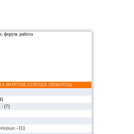
А ФОРУМЕ ГОРОДА ЛЮБЕРЦЫ
4]
?
-
[7]
Люберцах
-
[1]