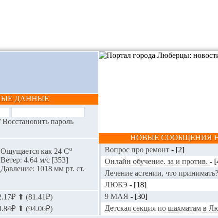
НЫЕ ДАННЫЕ
/
Восстановить пароль
НОВЫЕ СООБЩЕНИЯ Н
o
Вопрос про ремонт
-
[2]
Ощущается как 24 С
Ветер: 4.64 м/с [353]
Онлайн обучение. за и против.
-
[
Давление: 1018 мм рт. ст.
Лечение астении, что принимать
ЛЮБЭ
-
[18]
9 МАЯ
-
[30]
.17₽ ⬆ (81.41₽)
Детская секция по шахматам в 
.84₽ ⬆ (94.06₽)