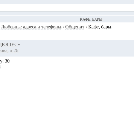
КАФЕ, БАРЫ
 Люберцы: адреса и телефоны
›
Общепит
›
Кафе, бары
«ДЮШЕС»
ова, д 26
цу:
30
1