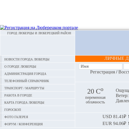
ГОРОД ЛЮБЕРЦЫ И ЛЮБЕРЕЦКИЙ РАЙОН
ЛИЧНЫЕ 
Новости города Люберцы
О городе Люберцы
Регистрация
/
Восс
Администрация города
Телефонный справочник
Транспорт / маршруты
o
20 С
Ощуща
Работа в городе
Ветер:
переменная
Давлен
Карта города Люберцы
облачность
Гороскоп
Фото галерея
USD
81.41₽ ⬆
EUR
94.06₽ ⬆
Форум / конференция