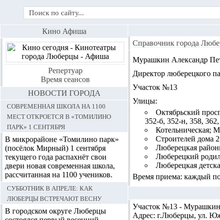
Кино Афиша
Справочник города Любе
Мурашкин Александр Пе
Репертуар
Директор люберецкого па
Время сеансов
Участок №13
НОВОСТИ ГОРОДА
Улицы:
Современная школа на 1100
Октябрьский проспек
мест откроется в «Томилино
352-б, 352-н, 358, 362,
парк» 1 сентября
Котельническая; Мира
Строителей дома 2 (к.
В микрорайоне «Томилино парк»
Люберецкая район
(посёлок Мирный) 1 сентября
Люберецкий родил
текущего года распахнёт свои
Люберецкая детска
двери новая современная школа,
рассчитанная на 1100 учеников.
Время приема: каждый пон
Субботник в апреле: как
Люберцы встречают весну
Участок №13 - Мурашкин
В городском округе Люберцы
Адрес:
г.Люберцы, ул. Ю
состоялся первый весенний