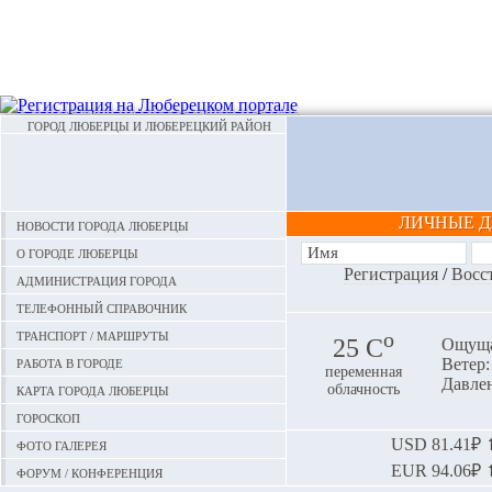
ГОРОД ЛЮБЕРЦЫ И ЛЮБЕРЕЦКИЙ РАЙОН
ЛИЧНЫЕ 
Новости города Люберцы
О городе Люберцы
Регистрация
/
Восс
Администрация города
Телефонный справочник
Транспорт / маршруты
o
25 С
Ощуща
Работа в городе
Ветер:
переменная
Давлен
Карта города Люберцы
облачность
Гороскоп
Фото галерея
USD
81.41₽ ⬆
EUR
94.06₽ ⬆
Форум / конференция