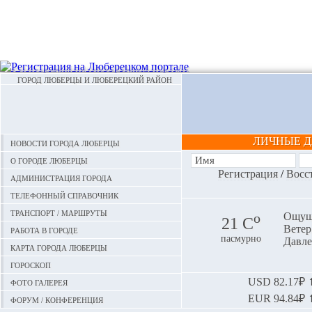
ГОРОД ЛЮБЕРЦЫ И ЛЮБЕРЕЦКИЙ РАЙОН
ЛИЧНЫЕ 
Новости города Люберцы
О городе Люберцы
Регистрация
/
Восс
Администрация города
Телефонный справочник
Транспорт / маршруты
o
Ощуща
21 С
Ветер:
Работа в городе
пасмурно
Давле
Карта города Люберцы
Гороскоп
Фото галерея
USD
82.17₽ ⬆
EUR
94.84₽ ⬆
Форум / конференция