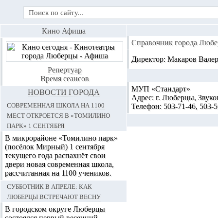
Кино Афиша
Справочник города Любе
Директор: Макаров Вале
Репертуар
Время сеансов
МУП «Стандарт»
НОВОСТИ ГОРОДА
Адрес:
г. Люберцы, Звуков
Современная школа на 1100
Телефон:
503-71-46, 503-5
мест откроется в «Томилино
парк» 1 сентября
В микрорайоне «Томилино парк»
(посёлок Мирный) 1 сентября
текущего года распахнёт свои
двери новая современная школа,
рассчитанная на 1100 учеников.
Субботник в апреле: как
Люберцы встречают весну
В городском округе Люберцы
состоялся первый весенний