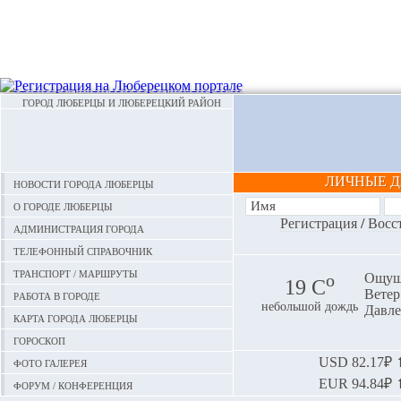
ГОРОД ЛЮБЕРЦЫ И ЛЮБЕРЕЦКИЙ РАЙОН
ЛИЧНЫЕ 
Новости города Люберцы
О городе Люберцы
Регистрация
/
Восс
Администрация города
Телефонный справочник
Транспорт / маршруты
o
Ощуща
19 С
Ветер:
Работа в городе
небольшой дождь
Давле
Карта города Люберцы
Гороскоп
Фото галерея
USD
82.17₽ ⬆
EUR
94.84₽ ⬆
Форум / конференция