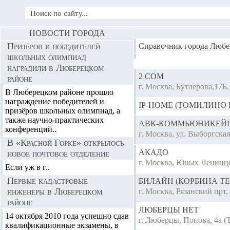
НОВОСТИ ГОРОДА
Призёров и победителей
Справочник города Любе
школьных олимпиад
наградили в Люберецком
2 COM
районе
г. Москва, Бутлерова,17Б,
В Люберецком районе прошло
награждение победителей и
IP-HOME (ТОМИЛИНО 
призёров школьных олимпиад, а
также научно-практических
АВК-КОММЬЮНИКЕЙ
конференций..
г. Москва, ул. Выборгская,
В «Красной Горке» открылось
АКАДО
новое почтовое отделение
г. Москва, Юных Ленинцев
Если уж в г..
Первые кадастровые
БИЛАЙН (КОРБИНА Т
инженеры в Люберецком
г. Москва, Рязанский пр­т,
районе
ЛЮБЕРЦЫ НЕТ
14 октября 2010 года успешно сдав
г. Люберцы, Попова, 4а (
квалификационные экзамены, в