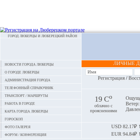
ГОРОД ЛЮБЕРЦЫ И ЛЮБЕРЕЦКИЙ РАЙОН
ЛИЧНЫЕ 
Новости города Люберцы
О городе Люберцы
Регистрация
/
Восс
Администрация города
Телефонный справочник
Транспорт / маршруты
o
19 С
Ощуща
Работа в городе
Ветер: 
облачно с
Давлен
Карта города Люберцы
прояснениями
Гороскоп
Фото галерея
USD
82.17₽ ⬆
EUR
94.84₽ ⬆
Форум / конференция