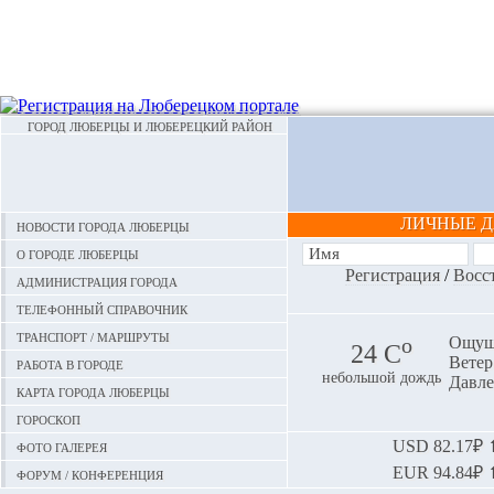
ГОРОД ЛЮБЕРЦЫ И ЛЮБЕРЕЦКИЙ РАЙОН
ЛИЧНЫЕ 
Новости города Люберцы
О городе Люберцы
Регистрация
/
Восс
Администрация города
Телефонный справочник
Транспорт / маршруты
o
Ощуща
24 С
Ветер:
Работа в городе
небольшой дождь
Давле
Карта города Люберцы
Гороскоп
Фото галерея
USD
82.17₽ ⬆
EUR
94.84₽ ⬆
Форум / конференция