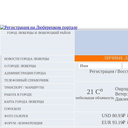
ГОРОД ЛЮБЕРЦЫ И ЛЮБЕРЕЦКИЙ РАЙОН
ЛИЧНЫЕ 
Новости города Люберцы
О городе Люберцы
Регистрация
/
Восс
Администрация города
Телефонный справочник
Транспорт / маршруты
o
Ощуща
21 С
Ветер:
Работа в городе
небольшая облачность
Давлен
Карта города Люберцы
Гороскоп
Фото галерея
USD
80.93₽ ⬇
EUR
93.19₽ ⬇
Форум / конференция