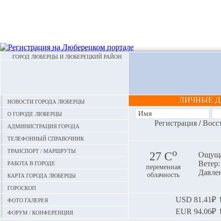
ГОРОД ЛЮБЕРЦЫ И ЛЮБЕРЕЦКИЙ РАЙОН
ЛИЧНЫЕ 
Новости города Люберцы
О городе Люберцы
Регистрация
/
Восс
Администрация города
Телефонный справочник
Транспорт / маршруты
o
27 С
Ощуща
Работа в городе
Ветер:
переменная
Давлен
Карта города Люберцы
облачность
Гороскоп
Фото галерея
USD
81.41₽ ⬆
EUR
94.06₽ ⬆
Форум / конференция