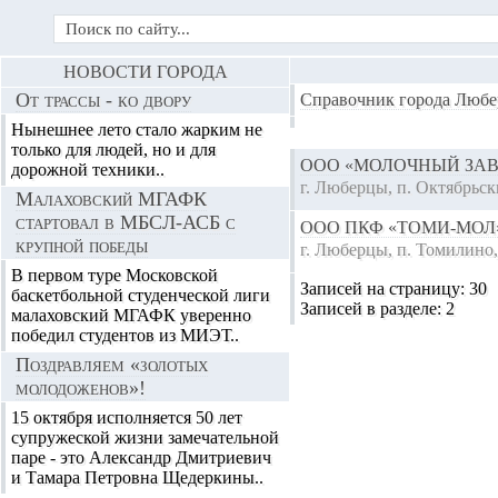
НОВОСТИ ГОРОДА
От трассы - ко двору
Справочник города Любе
Нынешнее лето стало жарким не
только для людей, но и для
ООО «МОЛОЧНЫЙ ЗА
дорожной техники..
г. Люберцы, п. Октябрьск
Малаховский МГАФК
стартовал в МБСЛ-АСБ с
ООО ПКФ «ТОМИ-МОЛ
крупной победы
г. Люберцы, п. Томилино,
В первом туре Московской
Записей на страницу:
30
баскетбольной студенческой лиги
Записей в разделе:
2
малаховский МГАФК уверенно
победил студентов из МИЭТ..
Поздравляем «золотых
молодоженов»!
15 октября исполняется 50 лет
супружеской жизни замечательной
паре - это Александр Дмитриевич
и Тамара Петровна Щедеркины..