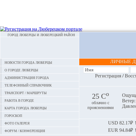
ГОРОД ЛЮБЕРЦЫ И ЛЮБЕРЕЦКИЙ РАЙОН
ЛИЧНЫЕ 
Новости города Люберцы
О городе Люберцы
Регистрация
/
Восс
Администрация города
Телефонный справочник
Транспорт / маршруты
o
25 С
Ощуща
Работа в городе
Ветер:
облачно с
Давлен
Карта города Люберцы
прояснениями
Гороскоп
Фото галерея
USD
82.17₽ ⬆
EUR
94.84₽ ⬆
Форум / конференция