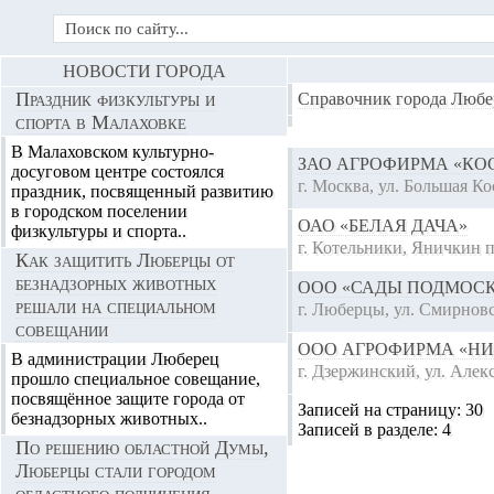
НОВОСТИ ГОРОДА
Праздник физкультуры и
Справочник города Любе
спорта в Малаховке
В Малаховском культурно-
ЗАО АГРОФИРМА «КО
досуговом центре состоялся
г. Москва, ул. Большая Ко
праздник, посвященный развитию
в городском поселении
ОАО «БЕЛАЯ ДАЧА»
физкультуры и спорта..
г. Котельники, Яничкин п
Как защитить Люберцы от
безнадзорных животных
ООО «САДЫ ПОДМОС
решали на специальном
г. Люберцы, ул. Смирновс
совещании
ООО АГРОФИРМА «НИ
В администрации Люберец
г. Дзержинский, ул. Алекс
прошло специальное совещание,
посвящённое защите города от
Записей на страницу:
30
безнадзорных животных..
Записей в разделе:
4
По решению областной Думы,
Люберцы стали городом