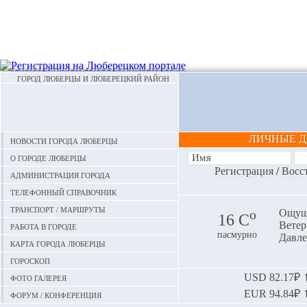
ГОРОД ЛЮБЕРЦЫ И ЛЮБЕРЕЦКИЙ РАЙОН
ЛИЧНЫЕ 
Новости города Люберцы
О городе Люберцы
Регистрация
/
Восс
Администрация города
Телефонный справочник
Транспорт / маршруты
o
Ощуща
16 С
Ветер:
Работа в городе
пасмурно
Давле
Карта города Люберцы
Гороскоп
Фото галерея
USD
82.17₽ ⬆
EUR
94.84₽ ⬆
Форум / конференция