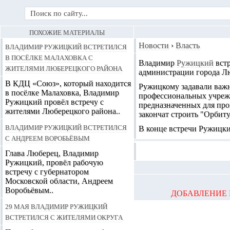
ПОХОЖИЕ МАТЕРИАЛЫ
Владимир Ружицкий встретился
Новости
›
Власть
в посёлке Малаховка с
Владимир
Ружицкий
встр
жителями Люберецкого района
администрации города Л
В КДЦ «Союз», который находится
Ружицкому задавали важ
в посёлке Малаховка, Владимир
профессиональных учрежд
Ружицкий провёл встречу с
предназначенных для про
жителями Люберецкого района..
закончат строить "Орбиту
Владимир Ружицкий встретился
В конце встречи Ружицки
с Андреем Воробьёвым
Глава Люберец, Владимир
Ружицкий, провёл рабочую
встречу с губернатором
Московской области, Андреем
Воробьёвым..
ДОБАВЛЕНИЕ 
29 мая Владимир Ружицкий
встретился с жителями округа