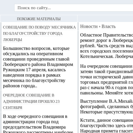
ПОХОЖИЕ МАТЕРИАЛЫ
Совещание по поводу месячника
Новости
›
Власть
по благоустройству города
Областное Правительство
Люберцы
ремонт дорог в Люберецк
рублей
. Часть средств в
Большинство вопросов, которые
всех городских поселениях,
обсуждались на оперативном
Котельническая. Люберча
совещании проведенным главой
Люберецкого района Владимиром
На очередном совещании 
Ружицким 17 апреля, касались
затеян такой грандиозный
наведения порядка в рамках
точки исторической давн
месячника по благоустройству
торговых предприятий гла
районов города..
раз с начала 90-х годов 
павильоны. Меняйте хотя
Очередное совещание в
администрации прошло 23
Выступление В.А.Михайл
фотографий, сделанных б
сентября
Некоторые присутствующ
В ходе очередного совещания в
Кстати, данное совещани
администрации города под
благоустройство здесь от
председательством Владимира
Народная примета гласит:
Ружицкого рассмотрены наиболее