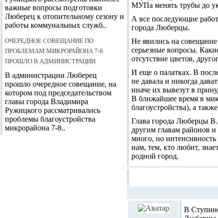
МУПа менять трубы до ук
важные вопросы подготовки
Люберец к отопительному сезону и
А все последующие работ
работы коммунальных служб..
города Люберцы.
Очередное совещание по
Не явились на совещание 
проблемам микрорайона 7-8
серьезные вопросы. Каки
отсутствие цветов, друго
прошло в администрации
И еще о палатках. В пос
В администрации Люберец
не давала и никогда дава
прошло очередное совещание, на
иначе их вывезут в прин
котором под председательством
В ближайшее время в микр
главы города Владимира
благоустройства), а такж
Ружицкого рассматривались
проблемы благоустройства
Глава города Люберцы В.
микрорайона 7-8..
другим главам районов и 
много, но интенсивность
нам, тем, кто любит, знае
родной город.
В Ступино