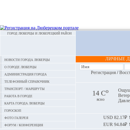
ГОРОД ЛЮБЕРЦЫ И ЛЮБЕРЕЦКИЙ РАЙОН
ЛИЧНЫЕ 
Новости города Люберцы
О городе Люберцы
Регистрация
/
Восс
Администрация города
Телефонный справочник
Транспорт / маршруты
o
Ощуща
14 С
Ветер:
Работа в городе
ясно
Давле
Карта города Люберцы
Гороскоп
Фото галерея
USD
82.17₽ ⬆
EUR
94.84₽ ⬆
Форум / конференция