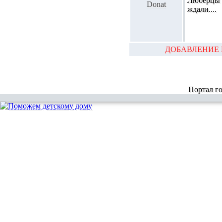
Люберцы т
Donat
ждали....
ДОБАВЛЕНИЕ 
Портал г