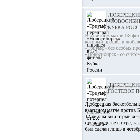
ЛЮБЕРЕЦКИЙ
«НОВОСИБИР
КУБКА РОС
В ответном матче 1/8 фин
который прошёл в любер
«Триумф» без особых про
«Новосибирск» со счётом 
ЛЮБЕРЕЦКИ
ГОСТЕВОЕ П
Люберецкая баскетбольн
выездном матче против Б
12-ти очковый отрыв хоз
превосходстве в игре, так
был сделан лишь в четвёр