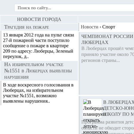
НОВОСТИ ГОРОДА
Трагедия на пожаре
Новости
›
Спорт
13 января 2012 года на пульт связи
ЧЕМПИОНАТ РОССИИ
27-й пожарной части поступило
ЛЮБЕРЦАХ
сообщение о пожаре в квартире
В Люберцах прошёл чемп
209 по адресу: Люберцы, Зеленый
приняло участие около 7
переулок, д..
регионов страны...
На избирательном участке
№1551 в Люберцах выявлены
нарушения
В ходе воскресного голосования в
Люберцах, на избирательном
участке №1551, возможно
выявлены нарушения..
В ЛЮБЕРЦА
ДЕТСКО-ЮН
ШКОЛУ ПО 
Программа развития дет
области не обходит стор
хорошими спортивными 