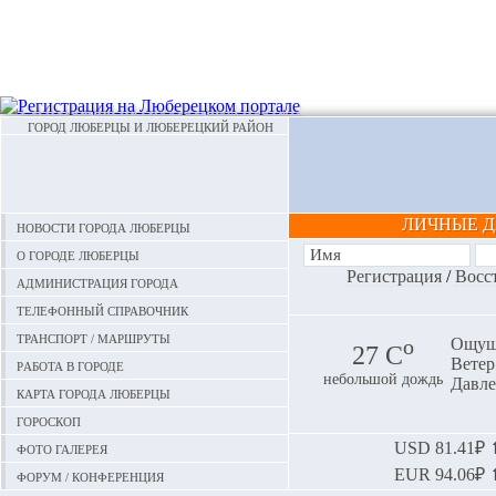
ГОРОД ЛЮБЕРЦЫ И ЛЮБЕРЕЦКИЙ РАЙОН
ЛИЧНЫЕ 
Новости города Люберцы
О городе Люберцы
Регистрация
/
Восс
Администрация города
Телефонный справочник
Транспорт / маршруты
o
Ощуща
27 С
Ветер:
Работа в городе
небольшой дождь
Давле
Карта города Люберцы
Гороскоп
Фото галерея
USD
81.41₽ ⬆
EUR
94.06₽ ⬆
Форум / конференция