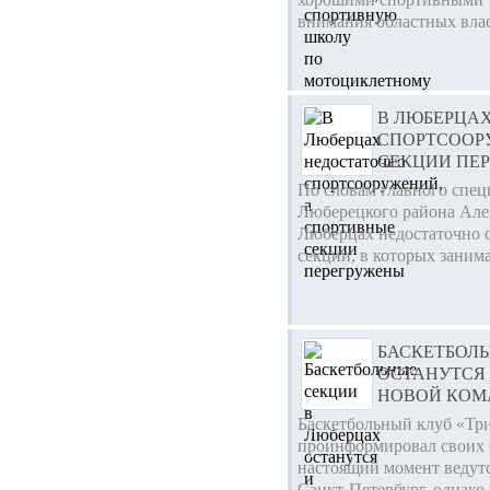
внимания областных влас
В ЛЮБЕРЦА
СПОРТСООР
СЕКЦИИ ПЕ
По словам главного спец
Люберецкого района Але
Люберцах недостаточно 
секции, в которых занима
БАСКЕТБОЛ
ОСТАНУТСЯ
НОВОЙ КО
Баскетбольный клуб «Тр
проинформировал своих б
настоящий момент ведутс
Санкт-Петербург, однако 