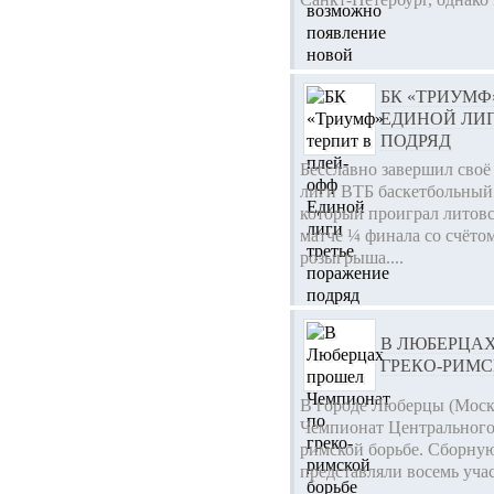
БК «ТРИУМФ
ЕДИНОЙ ЛИГ
ПОДРЯД
Бесславно завершил сво
лиги ВТБ баскетбольный
который проиграл литовс
матче ¼ финала со счётом
розыгрыша....
В ЛЮБЕРЦА
ГРЕКО-РИМС
В городе Люберцы (Моско
Чемпионат Центрального 
римской борьбе. Сборну
представляли восемь учас