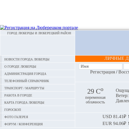
ГОРОД ЛЮБЕРЦЫ И ЛЮБЕРЕЦКИЙ РАЙОН
ЛИЧНЫЕ 
Новости города Люберцы
О городе Люберцы
Регистрация
/
Восс
Администрация города
Телефонный справочник
Транспорт / маршруты
o
29 С
Ощуща
Работа в городе
Ветер:
переменная
Давлен
Карта города Люберцы
облачность
Гороскоп
Фото галерея
USD
81.41₽ ⬆
EUR
94.06₽ ⬆
Форум / конференция