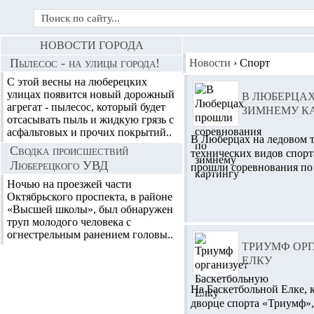
НОВОСТИ ГОРОДА
Пылесос - на улицы города!
Новости
›
Спорт
С этой весны на люберецких
улицах появится новый дорожный
В ЛЮБЕРЦА
агрегат - пылесос, который будет
ЗИМНЕМУ К
отсасывать пыль и жидкую грязь с
асфальтовых и прочих покрытий..
В Люберцах на ледовом 
Сводка происшествий
технических видов спор
Люберецкого УВД
прошли соревнования по 
Ночью на проезжей части
Октябрьского проспекта, в районе
«Высшей школы», был обнаружен
труп молодого человека с
огнестрельным ранением головы..
ТРИУМФ ОР
ЕЛКУ
На Баскетбольной Елке, к
дворце спорта «Триумф»,