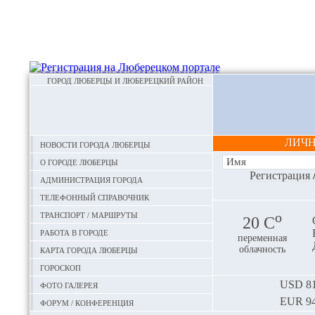
ГОРОД ЛЮБЕРЦЫ И ЛЮБЕРЕЦКИЙ РАЙОН
ЛИЧ
Новости города Люберцы
О городе Люберцы
Регистрация
Администрация города
Телефонный справочник
Транспорт / маршруты
o
20 С
Работа в городе
переменная
Карта города Люберцы
облачность
Гороскоп
Фото галерея
USD
81
EUR
94
Форум / конференция