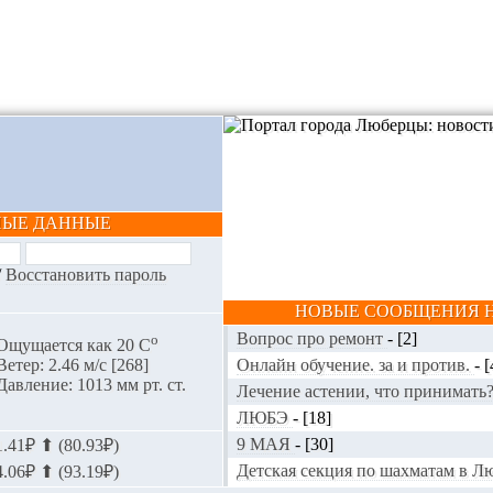
НЫЕ ДАННЫЕ
/
Восстановить пароль
НОВЫЕ СООБЩЕНИЯ Н
Вопрос про ремонт
-
[2]
o
Ощущается как 20 С
Онлайн обучение. за и против.
-
[
Ветер: 2.46 м/с [268]
Давление: 1013 мм рт. ст.
Лечение астении, что принимать
ЛЮБЭ
-
[18]
9 МАЯ
-
[30]
.41₽ ⬆ (80.93₽)
Детская секция по шахматам в 
.06₽ ⬆ (93.19₽)