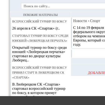
ПОХОЖИЕ МАТЕРИАЛЫ
Всероссийский турнир по боксу
Новости
›
Спорт
С 14 по 19 февраля
26 апреля в СК «Спартак» (г..
федерального округ
Стартовал турнир по боксу среди
отбором на чемпион
юношей «Люберецкая перчатка»
Европы, который со
году.
Открытый турнир по боксу среди
юношей «Люберецкая перчатка»
стартовал во дворце культуры
Люберец..
Всероссийский турнир по боксу
принял старт в Люберецком СК
ДОБАВЛЕ
«Спартак»
В Люберецком СК «Спартак»
стартовал всероссийский турнир
по боксу, в котором примут
участие боксёры из разных
регионов России, а также