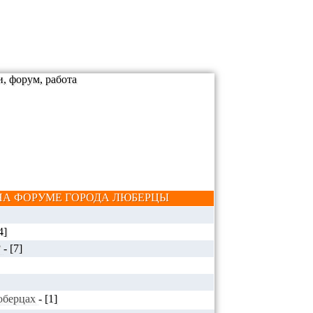
А ФОРУМЕ ГОРОДА ЛЮБЕРЦЫ
4]
?
-
[7]
Люберцах
-
[1]