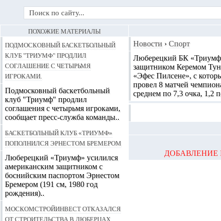
ПОХОЖИЕ МАТЕРИАЛЫ
Подмосковный баскетбольный
Новости
›
Спорт
клуб "Триумф" продлил
Люберецкий БК «Триумф
соглашение с четырьмя
защитником Керемом Тунч
игроками.
«Эфес Пилсене», с котор
провел 8 матчей чемпионат
Подмосковный баскетбольный
среднем по 7,3 очка, 1,2 п
клуб "Триумф" продлил
соглашения с четырьмя игроками,
сообщает пресс-служба команды..
Баскетбольный клуб «Триумф»
пополнился Эрнестом Бремером
ДОБАВЛЕНИЕ 
Люберецкий «Триумф» усилился
американским защитником с
боснийским паспортом Эрнестом
Бремером (191 см, 1980 год
рождения)..
Москомстройинвест отказался
от строительства в Люберцах