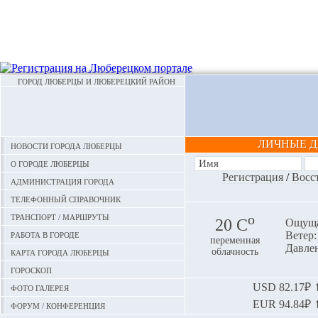
ГОРОД ЛЮБЕРЦЫ И ЛЮБЕРЕЦКИЙ РАЙОН
ЛИЧНЫЕ 
Новости города Люберцы
О городе Люберцы
Регистрация
/
Восс
Администрация города
Телефонный справочник
Транспорт / маршруты
o
20 С
Ощуща
Работа в городе
Ветер:
переменная
Давлен
Карта города Люберцы
облачность
Гороскоп
Фото галерея
USD
82.17₽ ⬆
EUR
94.84₽ ⬆
Форум / конференция