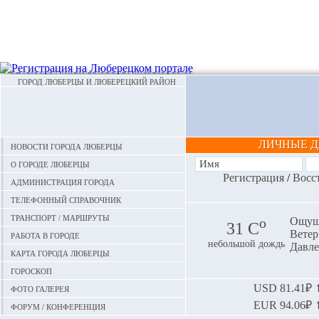
ГОРОД ЛЮБЕРЦЫ И ЛЮБЕРЕЦКИЙ РАЙОН
ЛИЧНЫЕ 
Новости города Люберцы
О городе Люберцы
Регистрация
/
Восс
Администрация города
Телефонный справочник
Транспорт / маршруты
o
Ощуща
31 С
Ветер:
Работа в городе
небольшой дождь
Давле
Карта города Люберцы
Гороскоп
Фото галерея
USD
81.41₽ ⬆
EUR
94.06₽ ⬆
Форум / конференция