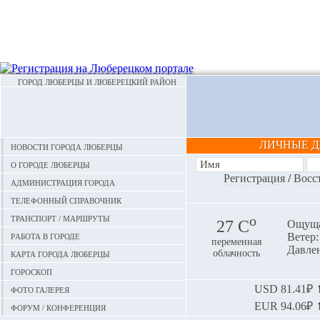
ГОРОД ЛЮБЕРЦЫ И ЛЮБЕРЕЦКИЙ РАЙОН
ЛИЧНЫЕ 
Новости города Люберцы
О городе Люберцы
Регистрация
/
Восс
Администрация города
Телефонный справочник
Транспорт / маршруты
o
27 С
Ощуща
Работа в городе
Ветер:
переменная
Давлен
Карта города Люберцы
облачность
Гороскоп
Фото галерея
USD
81.41₽ ⬆
EUR
94.06₽ ⬆
Форум / конференция