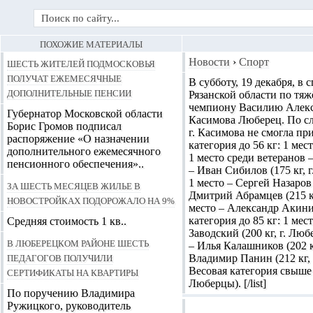
ПОХОЖИЕ МАТЕРИАЛЫ
Шесть жителей Подмосковья
Новости
›
Спорт
получат ежемесячные
В субботу, 19 декабря, 
дополнительные пенсии
Рязанской области по тя
чемпиону Василию Алексе
Губернатор Московской области
Касимова Люберец. По сл
Борис Громов подписал
г. Касимова не смогла пр
распоряжение «О назначении
категория до 56 кг: 1 мес
дополнительного ежемесячного
1 место среди ветеранов 
пенсионного обеспечения»..
– Иван Сибилов (175 кг, 
1 место – Сергей Назаров
За шесть месяцев жилье в
Дмитрий Абрамцев (215 кг,
новостройках подорожало на 9%
место – Александр Акинин
категория до 85 кг: 1 мес
Средняя стоимость 1 кв..
Заводский (200 кг, г. Люб
В Люберецком районе шесть
– Илья Калашников (202 кг
педагогов получили
Владимир Панин (212 кг, 
сертификаты на квартиры
Весовая категория свыше 
Люберцы). [/list]
По поручению Владимира
Ружицкого, руководитель