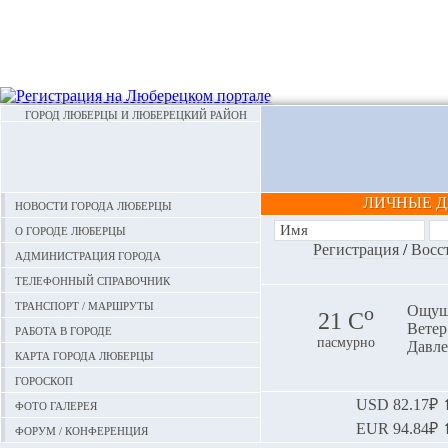
ГОРОД ЛЮБЕРЦЫ И ЛЮБЕРЕЦКИЙ РАЙОН
ЛИЧНЫЕ 
Новости города Люберцы
О городе Люберцы
Регистрация
/
Восс
Администрация города
Телефонный справочник
Транспорт / маршруты
o
Ощуща
21 С
Ветер:
Работа в городе
пасмурно
Давле
Карта города Люберцы
Гороскоп
Фото галерея
USD
82.17₽ ⬆
EUR
94.84₽ ⬆
Форум / конференция