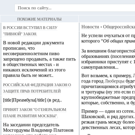
ПОХОЖИЕ МАТЕРИАЛЫ
В России вступил в силу
Новости
›
Общероссийск
"пивной" закон.
Не успели очухаться от п
которого “
Об общих принц
В новой редакции документа
прописано, что
За внешним благопристой
несовершеннолетним пиво
образованиях (поселения
запрещено продавать, а также пить
избранники приступят с 1
в общественных местах - и
самоуправления...
никаких исключений из этого
правила быть не может..
Вот возьмем, к примеру,
года город
Люберцы
буде
Российская федерация закон о
причитающимися атрибут
защите прав потребителей
и тротуары (ну это если 
крупнобюджетные предпри
[title]Преамбула[/title] (в ред..
которые, собственно, и б
Принят закон "О Генеральном
Пример — один из сотен.
плане развития Москвы".
Шаховской, и ряд других.
резкая грань между более
На заседании председатель
девственных лесах, котор
Мосгордумы Владимир Платонов