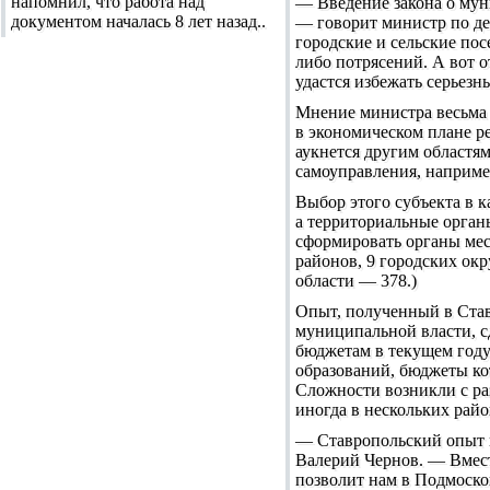
напомнил, что работа над
— Введение закона о мун
документом началась 8 лет назад..
— говорит министр по д
городские и сельские пос
либо потрясений. А вот о
удастся избежать серьезн
Мнение министра весьма 
в экономическом плане ре
аукнется другим областям
самоуправления, например
Выбор этого субъекта в к
а территориальные орган
сформировать органы мес
районов, 9 городских ок
области — 378.)
Опыт, полученный в Став
муниципальной власти, с
бюджетам в текущем году
образований, бюджеты ко
Сложности возникли с р
иногда в нескольких рай
— Ставропольский опыт п
Валерий Чернов. — Вместе
позволит нам в Подмоско