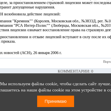
 деле, за приостановлением страховой лицензии может последова
странит допущенные нарушения.
 возобновила действие лицензий:
пания "Кремник"" (Королев, Московская обл., №3833Д, рег. №1
мпания "РСА Интер-Полис"" (Люберцы, Московская обл., №2037
твия лицензии означает восстановление права на страховую дея
иостановлении и отзыве лицензий вступают в силу после их о
 приказа.
х новостей (АСН), 26 января 2006 г.
Порт
КОММЕНТАРИИ: 0
КОММЕНТАРИИ ОТСУТСТВУЮТ
Мы используем файлы cookie, чтобы сделать сайт лучше
НИЕ КОММЕНТАРИЕВ ДОСТУПНО ТОЛЬКО ЗАРЕГИСТР
глашаетесь на наши файлы cookie на этом устройстве в с
Принимаю
тал города
Люберцы
© 2003 - 2026
Правовая оговорка
Страница создана за 0.03965 секунды