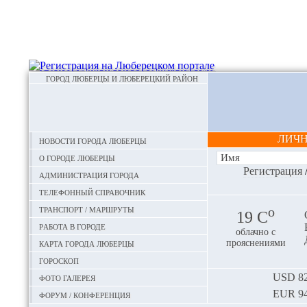
ГОРОД ЛЮБЕРЦЫ И ЛЮБЕРЕЦКИЙ РАЙОН
ЛИЧ
Новости города Люберцы
О городе Люберцы
Регистрация
Администрация города
Телефонный справочник
Транспорт / маршруты
o
19 С
Работа в городе
облачно с
Карта города Люберцы
прояснениями
Гороскоп
Фото галерея
USD
82
EUR
94
Форум / конференция