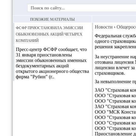
ПОХОЖИЕ МАТЕРИАЛЫ
ФСФР приостановила эмиссии
Новости
›
Общерос
обыкновенных акций четырех
Федеральная служб
компаний
одного страховщика
решения закреплен
Пресс-центр ФСФР сообщает, что
31 января приостановлены
За неустранение на
эмиссии обыкновенных именных
отозвана лицензия 
бездокументарных акций
лицензии влечет за
открытого акционерного общества
страховщиков.
фирма "Рубин" (г..
За невыполнение п
ЗАО "Страховая ком
ООО "Страховая ко
ООО "Страховая ко
ЗАО "Страховая ко
ООО "МСК Констант
ООО "Страховая ко
ООО "Страховая ко
ООО "Страховая ко
Приостановление де