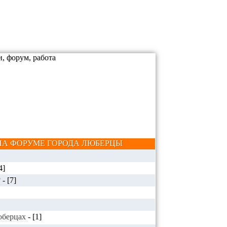
А ФОРУМЕ ГОРОДА ЛЮБЕРЦЫ
4]
?
-
[7]
Люберцах
-
[1]