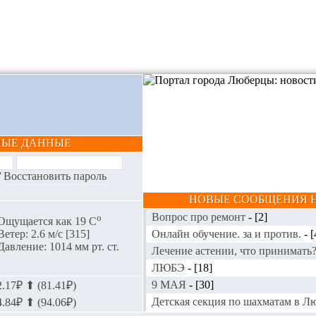
НЫЕ ДАННЫЕ
/
Восстановить пароль
НОВЫЕ СООБЩЕНИЯ Н
Вопрос про ремонт
-
[2]
o
Ощущается как 19 С
Онлайн обучение. за и против.
-
[
Ветер: 2.6 м/с [315]
Давление: 1014 мм рт. ст.
Лечение астении, что принимать
ЛЮБЭ
-
[18]
9 МАЯ
-
[30]
.17₽ ⬆ (81.41₽)
Детская секция по шахматам в 
.84₽ ⬆ (94.06₽)