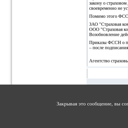
закону о страховом
своевременно не у
Помимо этого ФССН
ЗАО "Страховая ком
ООО "Страховая ко
Возобновление дейс
Приказы ФССН о пр
– после подписания
Агентство страховы
ДОБАВЛЕ
Закрывая это сообщение, вы со
Пор