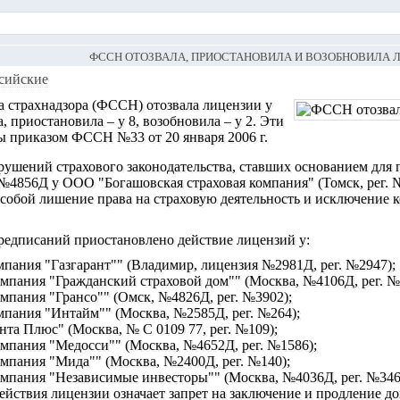
ФССН ОТОЗВАЛА, ПРИОСТАНОВИЛА И ВОЗОБНОВИЛА 
сийские
а страхнадзора (ФССН) отозвала лицензии у
, приостановила – у 8, возобновила – у 2. Эти
ы приказом ФССН №33 от 20 января 2006 г.
рушений страхового законодательства, ставших основанием для
№4856Д у ООО "Богашовская страховая компания" (Томск, рег. 
 собой лишение права на страховую деятельность и исключение 
редписаний приостановлено действие лицензий у:
пания "Газгарант"" (Владимир, лицензия №2981Д, рег. №2947);
мпания "Гражданский страховой дом"" (Москва, №4106Д, рег. №
мпания "Грансо"" (Омск, №4826Д, рег. №3902);
мпания "Интайм"" (Москва, №2585Д, рег. №264);
а Плюс" (Москва, № С 0109 77, рег. №109);
мпания "Медосси"" (Москва, №4652Д, рег. №1586);
мпания "Мида"" (Москва, №2400Д, рег. №140);
мпания "Независимые инвесторы"" (Москва, №4036Д, рег. №346
йствия лицензии означает запрет на заключение и продление до