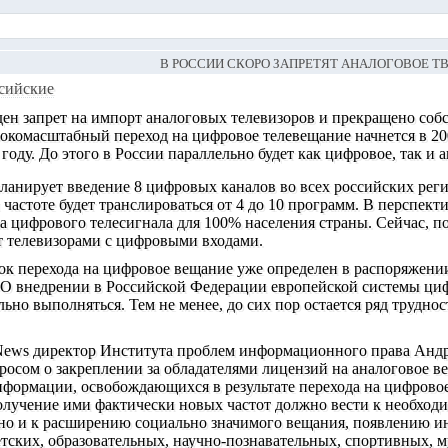
В РОССИИ СКОРО ЗАПРЕТЯТ АНАЛОГОВОЕ Т
сийские
ден запрет на импорт аналоговых телевизоров и прекращено соб
окомасштабный переход на цифровое телевещание начнется в 200
 году. До этого в России параллельно будет как цифровое, так и 
нирует введение 8 цифровых каналов во всех российских регио
 частоте будет транслироваться от 4 до 10 программ. В перспе
а цифрового телесигнала для 100% населения страны. Сейчас, 
т телевизорами с цифровыми входами.
ок перехода на цифровое вещание уже определен в распоряжени
, «О внедрении в Российской Федерации европейской системы ц
ьно выполняться. Тем не менее, до сих пор остается ряд трудно
News директор Института проблем информационного права Андре
просом о закреплении за обладателями лицензий на аналоговое 
нформации, освобождающихся в результате перехода на цифровое
олучение ими фактически новых частот должно вести к необход
 но и к расширению социально значимого вещания, появлению 
етских, образовательных, научно-познавательных, спортивных,