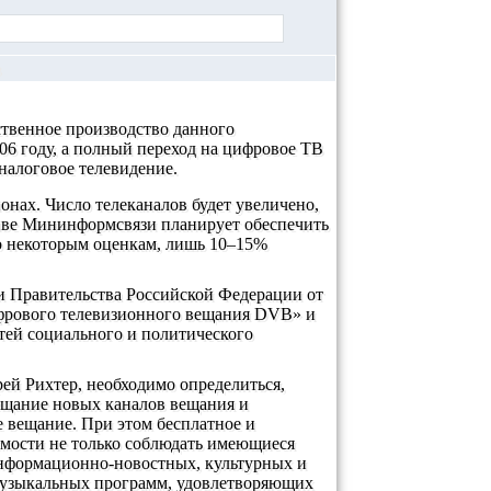
В
ственное производство данного
6 году, а полный переход на цифровое ТВ
аналоговое телевидение.
нах. Число телеканалов будет увеличено,
ктиве Мининформсвязи планирует обеспечить
по некоторым оценкам, лишь 10–15%
и Правительства Российской Федерации от
ифрового телевизионного вещания DVB» и
стей социального и политического
й Рихтер, необходимо определиться,
вещание новых каналов вещания и
 вещание. При этом бесплатное и
имости не только соблюдать имеющиеся
информационно-новостных, культурных и
 музыкальных программ, удовлетворяющих