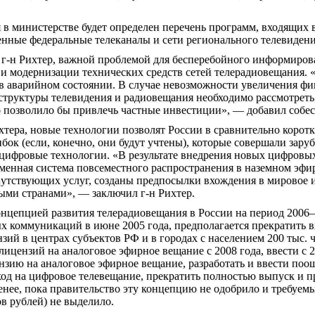
в министерстве будет определен перечень программ, входящих в
нные федеральные телеканалы и сети регионального телевидени
 г-н Рихтер, важной проблемой для бесперебойного информиров
 и модернизации технических средств сетей телерадиовещания.
 в аварийном состоянии. В случае невозможности увеличения ф
структуры телевидения и радиовещания необходимо рассмотреть
то позволило бы привлечь частные инвестиции», — добавил собе
тера, новые технологии позволят России в сравнительно коротк
бок (если, конечно, они будут учтены), которые совершали за
 цифровые технологии. «В результате внедрения новых цифровы
еменная система повсеместного распространения в наземном эфи
путствующих услуг, созданы предпосылки вхождения в мировое
ыми странами», — заключил г-н Рихтер.
онцепцией развития телерадиовещания в России на период 2006–2
х коммуникаций в июне 2005 года, предполагается прекратить 
зий в центрах субъектов РФ и в городах с населением 200 тыс. ч
лицензий на аналоговое эфирное вещание с 2008 года, ввести с
нзию на аналоговое эфирное вещание, разработать и ввести поо
ход на цифровое телевещание, прекратить полностью выпуск и п
менее, пока правительство эту концепцию не одобрило и требуемы
в рублей) не выделило.