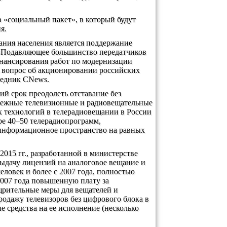
 «социальный пакет», в который будут
я.
ания населения является поддержание
 «Подавляющее большинство передатчиков
инансирования работ по модернизации
 вопрос об акционировании российских
седник CNews.
ий срок преодолеть отставание без
рубежные телевизионные и радиовещательные
х технологий в телерадиовещании в России
ре 40–50 телерадиопрограмм,
 информационное пространство на равных
015 гг., разработанной в министерстве
выдачу лицензий на аналоговое вещание и
еловек и более с 2007 года, полностью
 2007 года повышенную плату за
щрительные меры для вещателей и
родажу телевизоров без цифрового блока в
е средства на ее исполнение (несколько