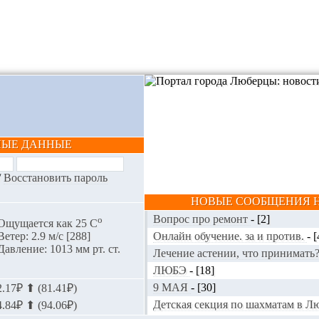
НЫЕ ДАННЫЕ
/
Восстановить пароль
НОВЫЕ СООБЩЕНИЯ Н
Вопрос про ремонт
-
[2]
o
Ощущается как 25 С
Онлайн обучение. за и против.
-
[
Ветер: 2.9 м/с [288]
Давление: 1013 мм рт. ст.
Лечение астении, что принимать
ЛЮБЭ
-
[18]
9 МАЯ
-
[30]
.17₽ ⬆ (81.41₽)
Детская секция по шахматам в 
.84₽ ⬆ (94.06₽)