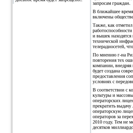
запросам граждан.
В ближайшее время 
включены обществе
Также, как отметил
работоспособности
и вышек находятся
технической инфра
телерадиосетей, ч
По мнению г-на Рих
повторения тех оши
компании, внедряя
будет создана совр
предоставления со
условиях с передов
В соответствии с к
культуры и массовы
операторских лицен
прекратить выдачу 
операторскую лице
операторов за пере
2010 году. Тем не 
десятков миллиардо