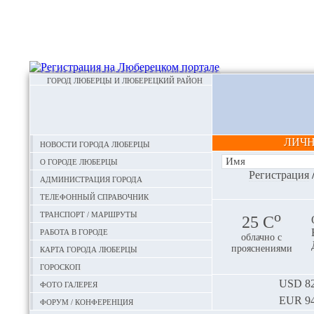
ГОРОД ЛЮБЕРЦЫ И ЛЮБЕРЕЦКИЙ РАЙОН
ЛИЧ
Новости города Люберцы
О городе Люберцы
Регистрация
Администрация города
Телефонный справочник
Транспорт / маршруты
o
25 С
Работа в городе
облачно с
Карта города Люберцы
прояснениями
Гороскоп
Фото галерея
USD
82
EUR
94
Форум / конференция