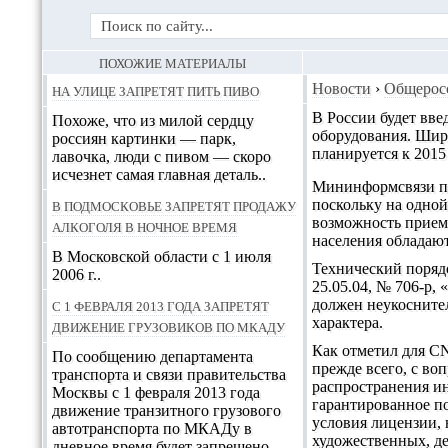
ПОХОЖИЕ МАТЕРИАЛЫ
На улице запретят пить пиво
Новости
›
Общерос
В России будет вве
Похоже, что из милой сердцу
оборудования. Шир
россиян картинки — парк,
планируется к 2015
лавочка, люди с пивом — скоро
исчезнет самая главная деталь..
Мининформсвязи пла
В Подмосковье запретят продажу
поскольку на одной
возможность прием
алкоголя в ночное время
населения обладаю
В Московской области с 1 июля
Технический поряд
2006 г..
25.05.04, № 706-р
C 1 февраля 2013 года запретят
должен неукоснител
характера.
движение грузовиков по МКАДу
Как отметил для C
По сообщению департамента
прежде всего, с во
транспорта и связи правительства
распространения и
Москвы с 1 февраля 2013 года
гарантированное п
движение транзитного грузового
условия лицензии,
автотранспорта по МКАДу в
художественных, д
дневное время будет запрещено..