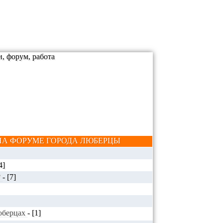
А ФОРУМЕ ГОРОДА ЛЮБЕРЦЫ
4]
?
-
[7]
Люберцах
-
[1]