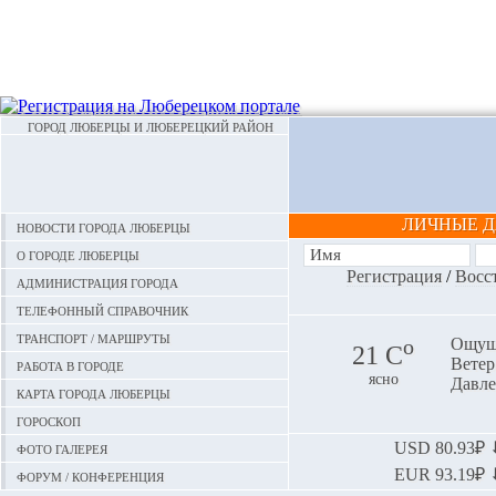
ГОРОД ЛЮБЕРЦЫ И ЛЮБЕРЕЦКИЙ РАЙОН
ЛИЧНЫЕ 
Новости города Люберцы
О городе Люберцы
Регистрация
/
Восс
Администрация города
Телефонный справочник
Транспорт / маршруты
o
Ощуща
21 С
Ветер:
Работа в городе
ясно
Давле
Карта города Люберцы
Гороскоп
Фото галерея
USD
80.93₽ ⬇
EUR
93.19₽ ⬇
Форум / конференция