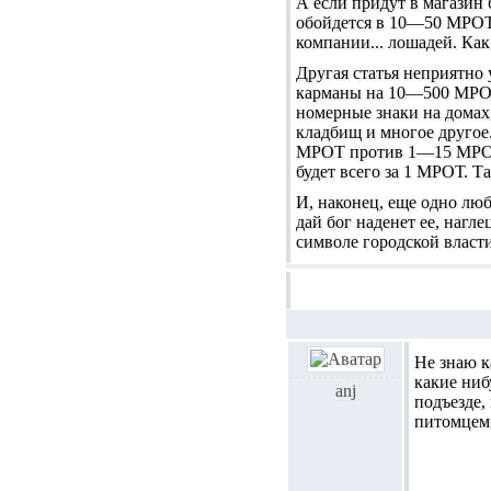
А если придут в магазин
обойдется в 10—50 МРОТ.
компании... лошадей. Как
Другая статья неприятно
карманы на 10—500 МРОТ.
номерные знаки на домах,
кладбищ и многое другое
МРОТ против 1—15 МРОТ).
будет всего за 1 МРОТ. Т
И, наконец, еще одно люб
дай бог наденет ее, нагл
символе городской власти
Не знаю к
какие ниб
anj
подъезде, 
питомцем 