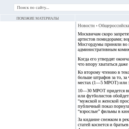
ПОХОЖИЕ МАТЕРИАЛЫ
Новости
›
Общероссийск
Москвичам скоро запретя
артистов помидорами; вор
Мосгордумы приняли во в
административным комик
Когда его утвердят оконча
что впору хвататься даже н
Ко второму чтению в текс
больше штрафов за то, за
местах (1—5 МРОТ) или з
10—30 МРОТ придется вык
или футболистов обойдет
“мужской и женской прос
публичный показ порнухи
“взрослые” фильмы в ки
За кидание снежком в р
статей коснется и братье