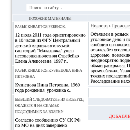
ПОХОЖИЕ МАТЕРИАЛЫ
Разыскивается ребенок.
Новости
›
Происше
Объявлен в розыск 
12 июля 2011 года ориентировочно
уголовное дело и п
в 10 часов из ФГУ Центральный
сообщил начальнику
детский кардиологический
остался без уголов
санаторий "Малаховка" ушла
здоровью, повлекше
несовершеннолетняя Стребейко
неоднократно подде
Елена Алексеевна, 1997 г..
обман раскрылся. П
Разыскивается Кузнецова Нина
время сбежал. Уго
Петровна
тяжких последствий
Расследование нахо
Кузнецова Нина Петровна, 1960
года рождения, уроженка с..
Бывший следователь из Люберец
окажется на скамье
подсудимых за взятку
ДОБАВЛЕ
Согласно сообщению СУ СК РФ
по МО на днях завершено