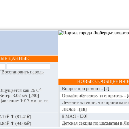
НЫЕ ДАННЫЕ
/
Восстановить пароль
НОВЫЕ СООБЩЕНИЯ Н
Вопрос про ремонт
-
[2]
o
Ощущается как 26 С
Онлайн обучение. за и против.
-
[
Ветер: 3.02 м/с [290]
Давление: 1013 мм рт. ст.
Лечение астении, что принимать
ЛЮБЭ
-
[18]
9 МАЯ
-
[30]
.17₽ ⬆ (81.41₽)
Детская секция по шахматам в 
.84₽ ⬆ (94.06₽)