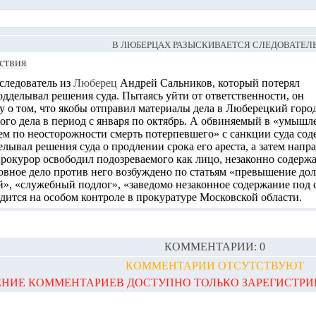
В ЛЮБЕРЦАХ РАЗЫСКИВАЕТСЯ СЛЕДОВАТЕЛ
ствия
следователь из
Люберец
Андрей Сальников, который потерял
одделывал решения суда. Пытаясь уйти от ответственности, он
 о том, что якобы отправил материалы дела в Люберецкий город
ного дела в период с января по октябрь. А обвиняемый в «умыш
м по неосторожности смерть потерпевшего» с санкции суда сод
лывал решения суда о продлении срока его ареста, а затем напр
рокурор освободил подозреваемого как лицо, незаконно содержа
ловное дело против него возбуждено по статьям «превышение д
», «служебный подлог», «заведомо незаконное содержание под 
дится на особом контроле в прокуратуре Московской области.
КОММЕНТАРИИ: 0
КОММЕНТАРИИ ОТСУТСТВУЮТ
НИЕ КОММЕНТАРИЕВ ДОСТУПНО ТОЛЬКО ЗАРЕГИСТР