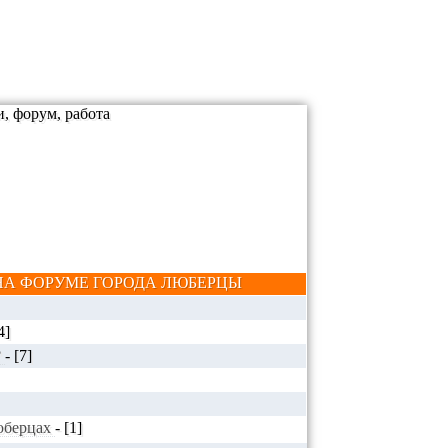
А ФОРУМЕ ГОРОДА ЛЮБЕРЦЫ
4]
?
-
[7]
Люберцах
-
[1]