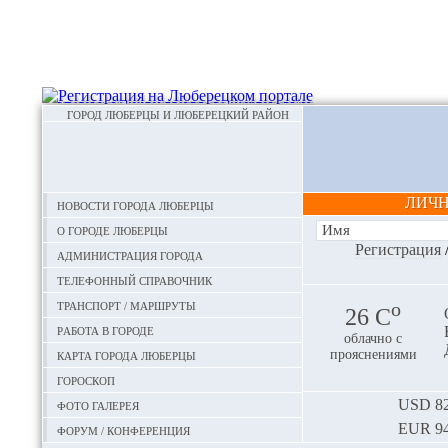
ГОРОД ЛЮБЕРЦЫ И ЛЮБЕРЕЦКИЙ РАЙОН
ЛИЧ
Новости города Люберцы
О городе Люберцы
Регистрация
Администрация города
Телефонный справочник
Транспорт / маршруты
o
26 С
Работа в городе
облачно с
Карта города Люберцы
прояснениями
Гороскоп
Фото галерея
USD
82
EUR
94
Форум / конференция