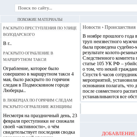
ПОХОЖИЕ МАТЕРИАЛЫ
Раскрыто преступления по улице
Новости
›
Происшествия
Володарского
В ноябре прошлого года 
труп неизвестного мужчи
В г..
была проведена судебно-
Раскрыто ограбление в
результате колото-резаны
Следственного комитета 
маршрутном такси
статье 105 УК РФ – убий
Ограбление, которое было
о том, что некий граждан
совершено в маршрутном такси 4
Спустя 6 часов сотрудни
мая, было раскрыто по горячим
мероприятий, установили
следам в Подмосковном городе
основания полагать, что
Люберцы..
после совместного распи
устанавливаются все обс
В Люберцах по горячим следам
раскрыто ограбление женщины
Несмотря на праздничный день, 23
февраля преступники не снижали
своей «активности», о чём
свидетельствует последняя сводка
ДОБАВЛЕНИЕ 