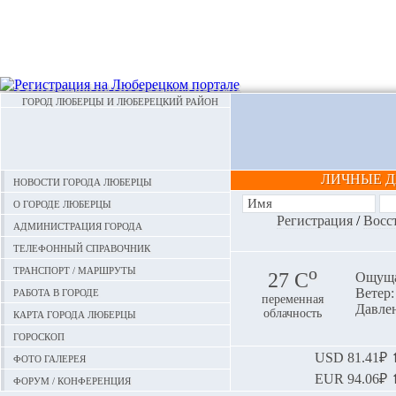
ГОРОД ЛЮБЕРЦЫ И ЛЮБЕРЕЦКИЙ РАЙОН
ЛИЧНЫЕ 
Новости города Люберцы
О городе Люберцы
Регистрация
/
Восс
Администрация города
Телефонный справочник
Транспорт / маршруты
o
27 С
Ощуща
Работа в городе
Ветер:
переменная
Давлен
Карта города Люберцы
облачность
Гороскоп
Фото галерея
USD
81.41₽ ⬆
EUR
94.06₽ ⬆
Форум / конференция