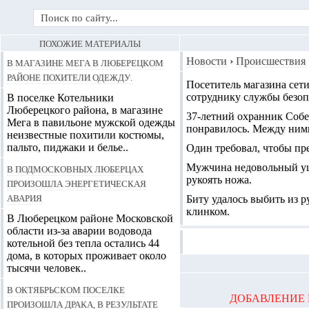
ПОХОЖИЕ МАТЕРИАЛЫ
В магазине Мега в Люберецком
Новости
›
Происшествия
районе похители одежду.
Посетитель магазина сети
сотруднику службы безоп
В поселке Котельники
Люберецкого района, в магазине
37-летний охранник Собе
Мега в павильоне мужской одежды
понравилось. Между ними
неизвестные похитили костюмы,
пальто, пиджаки и белье..
Один требовал, чтобы пре
В подмосковных Люберцах
Мужчина недовольный уше
рукоять ножа.
произошла энергетическая
авария
Биту удалось выбить из р
клинком.
В Люберецком районе Московской
области из-за аварии водовода
котельной без тепла остались 44
дома, в которых проживает около
тысячи человек..
В Октябрьском поселке
ДОБАВЛЕНИЕ 
произошла драка, в результате