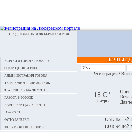
ГОРОД ЛЮБЕРЦЫ И ЛЮБЕРЕЦКИЙ РАЙОН
ЛИЧНЫЕ 
Новости города Люберцы
О городе Люберцы
Регистрация
/
Восс
Администрация города
Телефонный справочник
Транспорт / маршруты
o
Ощуща
18 С
Ветер:
Работа в городе
пасмурно
Давле
Карта города Люберцы
Гороскоп
Фото галерея
USD
82.17₽ ⬆
EUR
94.84₽ ⬆
Форум / конференция