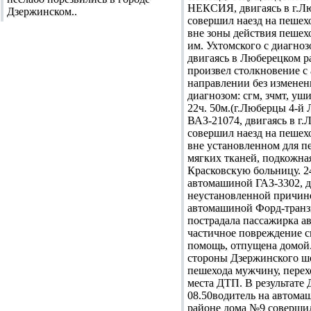
НЕКСИЯ, двигаясь в г.Лю
Дзержинском..
совершил наезд на пешех
вне зоны действия пешех
им. Ухтомского с диагноз
двигаясь в Люберецком р
произвел столкновение с
направлении без изменени
диагнозом: сгм, зчмт, уш
22ч. 50м.(г.Люберцы 4-й 
ВАЗ-21074, двигаясь в г
совершил наезд на пешех
вне установленном для пе
мягких тканей, подкожна
Красковскую больницу. 24
автомашиной ГАЗ-3302, дв
неустановленной причине
автомашиной Форд-транзи
пострадала пассажирка ав
частичное повреждение с
помощь, отпущена домой.
стороны Дзержинского шо
пешехода мужчину, перехо
места ДТП. В результате 
08.50водитель на автомаш
районе дома №9 совершил