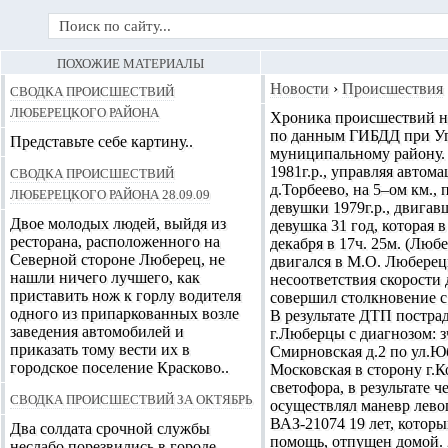
ПОХОЖИЕ МАТЕРИАЛЫ
Сводка происшествий
Новости
›
Происшествия
Люберецкого района
Хроника происшествий на 
по данным ГИБДД при Уп
Представьте себе картину..
муниципальному району. 2
Сводка происшествий
1981г.р., управляя автом
д.Торбеево, на 5–ом км.
Люберецкого района 28.09.09
девушки 1979г.р., двига
Двое молодых людей, выйдя из
девушка 31 год, которая 
ресторана, расположенного на
декабря в 17ч. 25м. (Люб
Северной стороне Люберец, не
двигался в М.О. Люберецк
нашли ничего лучшего, как
несоответствия скорости
приставить нож к горлу водителя
совершил столкновение с
одного из припаркованных возле
В результате ДТП постра
заведения автомобилей и
г.Люберцы с диагнозом: з
приказать тому вести их в
Смирновская д.2 по ул.Юб
городское поселение Красково..
Московская в сторону г.
светофора, в результате 
Сводка происшествий за октябрь
осуществлял маневр лево
ВАЗ-21074 19 лет, которы
Два солдата срочной службы
помощь, отпущен домой. 
неслабо порезвились в городе