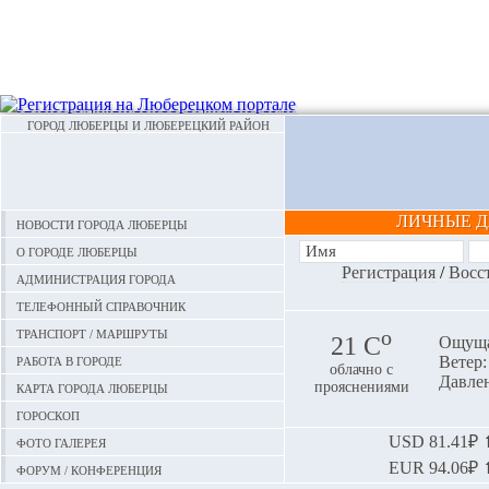
ГОРОД ЛЮБЕРЦЫ И ЛЮБЕРЕЦКИЙ РАЙОН
ЛИЧНЫЕ 
Новости города Люберцы
О городе Люберцы
Регистрация
/
Восс
Администрация города
Телефонный справочник
Транспорт / маршруты
o
21 С
Ощуща
Работа в городе
Ветер: 
облачно с
Давлен
Карта города Люберцы
прояснениями
Гороскоп
Фото галерея
USD
81.41₽ ⬆
EUR
94.06₽ ⬆
Форум / конференция