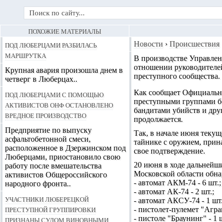
ПОХОЖИЕ МАТЕРИАЛЫ
Под Люберцами разбилась
Новости
›
Происшествия
маршрутка
В производстве Управлен
отношении руководителей
Крупная авария произошла днем в
преступного сообщества.
четверг в Люберцах..
Как сообщает Официальн
Под Люберцами с помощью
преступными группами бо
активистов ОНФ остановлено
бандитами убийств и дру
вредное производство
продолжается.
Предприятие по выпуску
Так, в начале июня теку
асфальтобетонной смеси,
тайнике с оружием, при
расположенное в Дзержинском под
свое подтверждение.
Люберцами, приостановило свою
20 июня в ходе дальнейш
работу после вмешательства
Московской области обна
активистов Общероссийского
- автомат АКМ-74 - 6 шт.;
народного фронта..
- автомат АК-74 - 2 шт.;
Участники Люберецкой
- автомат АКСУ-74 - 1 шт.
преступной группировки
- пистолет-пулемет "Агра
- пистоле "Браунинг" - 1 
признаны судом виновными