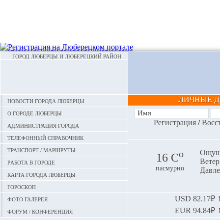
ГОРОД ЛЮБЕРЦЫ И ЛЮБЕРЕЦКИЙ РАЙОН
ЛИЧНЫЕ 
Новости города Люберцы
О городе Люберцы
Регистрация
/
Восс
Администрация города
Телефонный справочник
Транспорт / маршруты
o
Ощуща
16 С
Ветер:
Работа в городе
пасмурно
Давле
Карта города Люберцы
Гороскоп
Фото галерея
USD
82.17₽ ⬆
EUR
94.84₽ ⬆
Форум / конференция