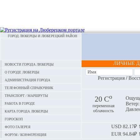
ГОРОД ЛЮБЕРЦЫ И ЛЮБЕРЕЦКИЙ РАЙОН
ЛИЧНЫЕ 
Новости города Люберцы
О городе Люберцы
Регистрация
/
Восс
Администрация города
Телефонный справочник
Транспорт / маршруты
o
20 С
Ощуща
Работа в городе
Ветер:
переменная
Давлен
Карта города Люберцы
облачность
Гороскоп
Фото галерея
USD
82.17₽ ⬆
EUR
94.84₽ ⬆
Форум / конференция