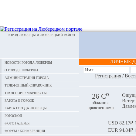
ГОРОД ЛЮБЕРЦЫ И ЛЮБЕРЕЦКИЙ РАЙОН
ЛИЧНЫЕ 
Новости города Люберцы
О городе Люберцы
Регистрация
/
Восс
Администрация города
Телефонный справочник
Транспорт / маршруты
o
26 С
Ощуща
Работа в городе
Ветер:
облачно с
Давлен
Карта города Люберцы
прояснениями
Гороскоп
Фото галерея
USD
82.17₽ ⬆
EUR
94.84₽ ⬆
Форум / конференция