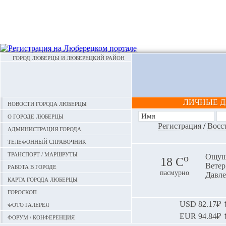
ГОРОД ЛЮБЕРЦЫ И ЛЮБЕРЕЦКИЙ РАЙОН
ЛИЧНЫЕ 
Новости города Люберцы
О городе Люберцы
Регистрация
/
Восс
Администрация города
Телефонный справочник
Транспорт / маршруты
o
Ощуща
18 С
Ветер:
Работа в городе
пасмурно
Давле
Карта города Люберцы
Гороскоп
Фото галерея
USD
82.17₽ ⬆
EUR
94.84₽ ⬆
Форум / конференция