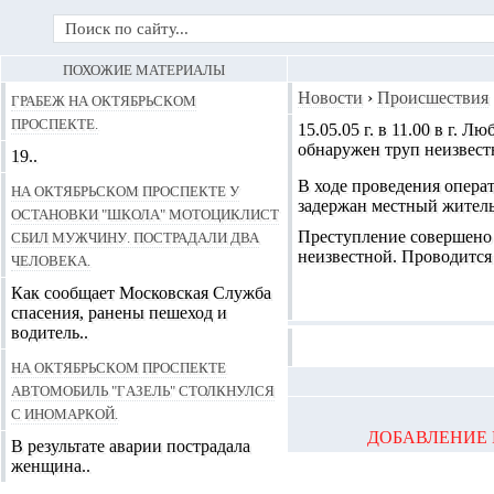
ПОХОЖИЕ МАТЕРИАЛЫ
Грабеж на Октябрьском
Новости
›
Происшествия
проспекте.
15.05.05
г. в 11.00 в г.
Люб
обнаружен
труп неизвес
19..
В ходе проведения опера
На Октябрьском проспекте у
задержан местный житель 
остановки "Школа" мотоциклист
сбил мужчину. Пострадали два
Преступление совершено 
неизвестной. Проводится
человека.
Как сообщает Московская Служба
спасения, ранены пешеход и
водитель..
На Октябрьском проспекте
автомобиль "Газель" столкнулся
с иномаркой.
ДОБАВЛЕНИЕ 
В результате аварии пострадала
женщина..