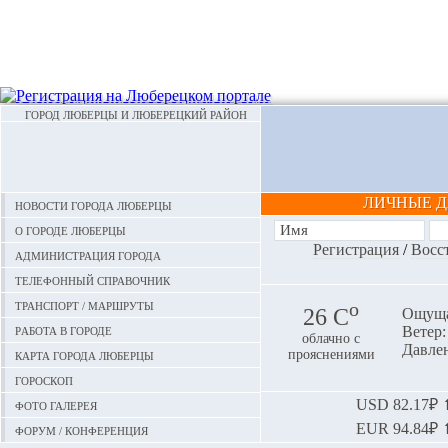
ГОРОД ЛЮБЕРЦЫ И ЛЮБЕРЕЦКИЙ РАЙОН
ЛИЧНЫЕ 
Новости города Люберцы
О городе Люберцы
Регистрация
/
Восс
Администрация города
Телефонный справочник
Транспорт / маршруты
o
26 С
Ощуща
Работа в городе
Ветер:
облачно с
Давлен
Карта города Люберцы
прояснениями
Гороскоп
Фото галерея
USD
82.17₽ ⬆
EUR
94.84₽ ⬆
Форум / конференция