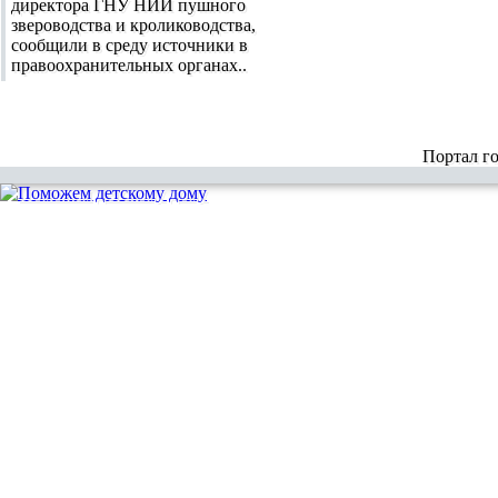
директора ГНУ НИИ пушного
звероводства и кролиководства,
сообщили в среду источники в
правоохранительных органах..
Портал г