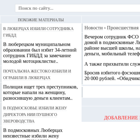
ПОХОЖИЕ МАТЕРИАЛЫ
В Люберцах избили сотрудника
Новости
›
Происшествия
ГИБДД
Вечером сотрудник ФСО 
домой в подмосковные 
В люберецком муниципальном
районе высшей школы, н
образовании был избит 34-летний
деньги, мобильный телеф
сотрудник ГИБДД за замечание
молодой мотоциклистке..
А также прихватили служ
Почтальона жестоко избили и
Бросив избитого фэсэошн
ограбили в Люберцах
20 000 рублей. «Обидчик
Полиция ищет трех преступников,
которые напали на женщину,
разносившую деньги клиентам..
В Подмосковье избили жену
директора НИИ пушного
ДОБАВЛЕНИЕ 
звероводства
В подмосковных Люберцах
неизвестные избили жену